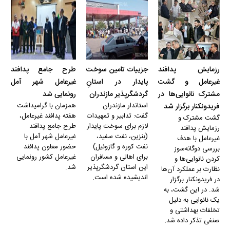
رزمایش پدافند
جزییات تامین سوخت
طرح جامع پدافند
غیرعامل و گشت
پایدار در استانِ
غیرعامل شهر آمل
مشترک نانوایی‌ها در
گردشگرپذیر مازندران
رونمایی شد
استاندار مازندران
همزمان با گرامیداشت
فریدونکنار برگزار شد
گفت: تدابیر و تمهیدات
هفته پدافند غیرعامل،
گشت مشترک و
لازم برای سوخت پایدار
طرح جامع پدافند
رزمایش پدافند
(بنزین، نفت سفید،
غیرعامل شهر آمل با
غیرعامل با هدف
نفت کوره و گازوئیل)
حضور معاون پدافند
بررسی دوگانه‌سوز
برای اهالی و مسافران
غیرعامل کشور رونمایی
کردن نانوایی‌ها و
این استان گردشگرپذیر
شد.
نظارت بر عملکرد آن‌ها
اندیشیده شده است.
در فریدونکنار برگزار
شد. در این گشت، به
یک نانوایی به دلیل
تخلفات بهداشتی و
صنفی تذکر داده شد.