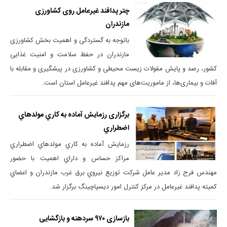
چتر پدافند غیرعامل روی کشاورزی
مازندران
باتوجه به گستردگی و اهمیت بخش کشاورزی
مازندران در حفظ سلامت و امنیت غذایی
کشور، رصد و پایش مقولات زیست محیطی و کشاورزی در پیشگیری و مقابله با
آفات و بیماری‌ها، از ماموریت‌های مهم پدافند غیرعامل استان است.
برگزاری رزمايش آماده‌ به‌ كاري مولدهاي‌
اضطراري
رزمايش آماده به كاري مولدهاي اضطراري
مراكز حساس و داراي اهميت با حضور
مهندس فرح زاد مدير عامل شركت توزيع نيروي برق غرب مازندران و اعضاي
كميته پدافند غيرعامل در مركز كنترل امور ديسپاچينگ برگزار شد.
بازسازی ۹۷۰ سردهنه و بازگشایی