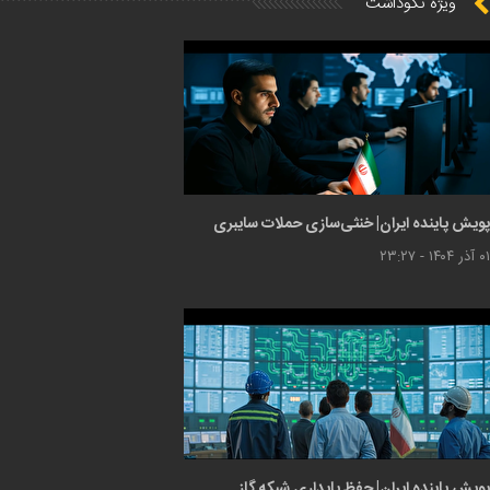
ویژه نکوداشت
پویش پاینده ایران| خنثی‌سازی حملات سایبری
۰۱ آذر ۱۴۰۴ - ۲۳:۲۷
پویش پاینده ایران| حفظ پایداری شبکه گاز