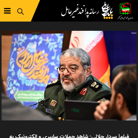
فیلم| سردار جلالی: شاهد حملات سایبری و الکترونیک به