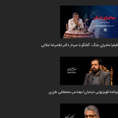
فیلم| ماجرای جنگ: گفتگو با سردار دکتر غلامرضا جلالی
برنامه تلویزیونی دیدبان| مهندس مصطفی طزری