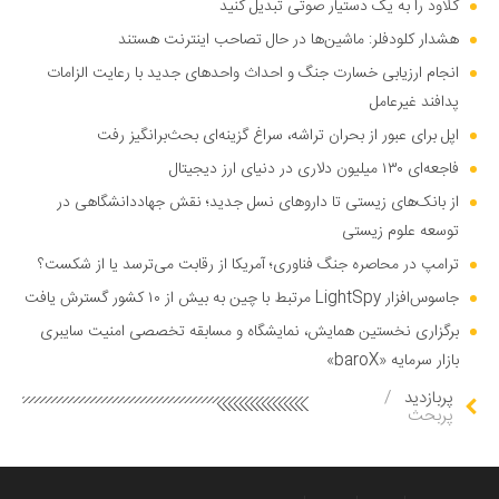
کلاود را به یک دستیار صوتی تبدیل کنید
هشدار کلودفلر: ماشین‌ها در حال تصاحب اینترنت هستند
انجام ارزیابی خسارت جنگ و احداث واحد‌های جدید با رعایت الزامات
پدافند غیرعامل
اپل برای عبور از بحران تراشه، سراغ گزینه‌ای بحث‌برانگیز رفت
فاجعه‌ای ۱۳۰ میلیون دلاری در دنیای ارز دیجیتال
از بانک‌های زیستی تا دارو‌های نسل جدید؛ نقش جهاددانشگاهی در
توسعه علوم زیستی
ترامپ در محاصره جنگ فناوری؛ آمریکا از رقابت می‌ترسد یا از شکست؟
جاسوس‌افزار LightSpy مرتبط با چین به بیش از ۱۰ کشور گسترش یافت
برگزاری نخستین همایش، نمایشگاه و مسابقه تخصصی امنیت سایبری
بازار سرمایه «baroX»
پربازدید
/
پربحث