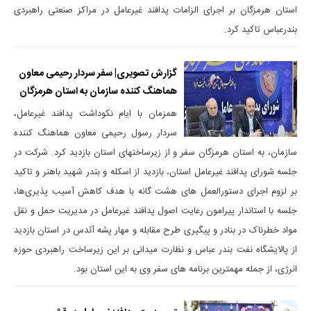
استان هرمزگان بر اجرای الزامات پدافند غیرعامل در مراکز صنعتی راهبردی
بندرعباس تاکید کرد.
گزارش تصویری| سفر سردار رحیمی معاون
هماهنگ کننده سازمان به استان هرمزگان
همزمان با ایام نکوداشت پدافند غیرعامل،
سردار رسول رحیمی معاون هماهنگ کننده
سازمان، به استان هرمزگان سفر و از زیرساختهای استان بازدید کرد. شرکت در
جلسه شورای پدافند غیرعامل استان، بازدید از اسکله و بندر شهید باهنر و تاکید
بر لزوم اجرای دستورالعمل های هشت گانه با هدف کاهش آسیب پذیری‌ها،
جلسه با استاندار پیرامون رعایت اصول پدافند غیرعامل در مدیریت حمل و نقل
مواد خطرناک در بنادر و پیگیری طرح مقابله و مهار پشه آئدس در استان بازدید
از پالایشگاه نفت بندر عباس و نظارت میدانی بر این زیرساخت‌ راهبردی حوزه
انرژی، از جمله مهمترین برنامه های سفر وی به این استان بود.