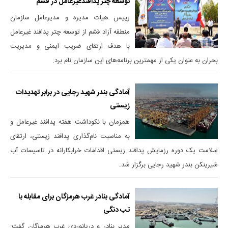
توسعه چتر پدافندغیرعامل در قشم
رییس هیات مدیره و مدیرعامل سازمان
منطقه آزاد قشم از توسعه چتر پدافند غیرعامل
با هدف ارتقای ضریب ایمنی و مدیریت
بحران به عنوان یکی از مهمترین برنامه‌های این سازمان نام برد.
آمادگی بندر شهید رجایی در برابر تهدیدات
زیستی
همزمان با نکوداشت هفته پدافند غیرعامل و
به مناسبت نام‌گذاری پدافند زیستی، ارتقای
سلامت یک دوره رزمایش پدافند زیستی اقدامات خرابکارانه در تاسیسات آب
شیرینکن بندر شهید رجایی برگزار شد.
آمادگی بنادر غرب هرمزگان برای مقابله با
تب دنگی
مدیر بنادر و دریانوردی غرب هرمزگان گفت: