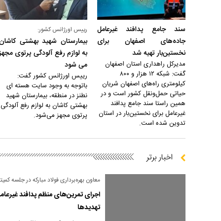
سند جامع پدافند غیرعامل
رییس اورژانس کشور:
جاده‌های اصفهان برای
بیمارستان شهید بهشتی کاشان
نخستین‌بار تهیه شد
به لوازم رفع آلودگی پرتوی مجهز
مدیرکل راهداری استان اصفهان
می شود
گفت: شبکه ۱۲ هزار و ۸۰۰
رییس اورژانس کشور گفت:
کیلومتری راه‌های اصفهان شریان
باتوجه به وجود سایت هسته ای
حیاتی حمل‌ونقل کشور است و در
نطنز در منطقه، بیمارستان شهید
همین راستا سند جامع پدافند
بهشتی کاشان به لوازم رفع آلودگی
غیرعامل برای نخستین‌بار در استان
پرتوی مجهز می‌شود.
تدوین شده است.
اخبار برتر
معاون بهره‌برداری فولاد مبارکه در جلسه کم
اجرای تمرین‌های منظم پدافند غیرعامل
تهدیدها