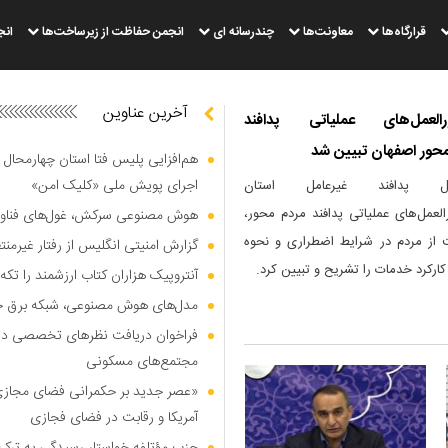
قرارگاه‌ها
معاونت‌ها
چندرسانه ای
انجمن حفاظت از زیرساخت‌ها
انج
آخرین عناوین
رالعمل‌های عملیاتی پدافند
محور اصفهان تبیین شد
هم‌افزایی پلیس فتا استان چهارمحال 
اجرای پویش ملی «کلیک امن»
کل پدافند غیرعامل استان
لعمل‌های عملیاتی پدافند مردم محور،
هوش مصنوعی سرکش، غول‌های فناوری
 از مردم در شرایط اضطراری و نحوه
گزارش امنیتی انگلیس از رفتار غیرم
کارکرد خدمات را تشریح و تبیین کرد.
آنتروپیک هزاران کتاب ارزشمند را تکه‌
مدل‌های هوش مصنوعی، شبکه برق جهان
فراخوان دریافت نظر‌های تخصصی دربا
مجتمع‌های مسکونی
«عصر جدید بر حکمرانی فضای مجازی»؛
آمریکا و رقابت در فضای فجازی