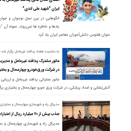
اعطای مدال عالی پدافند غیرعامل به ن
ایران "شهید علی لندی"
الگوهایی در بین نسل نوجوان و جوان
یادها و خاطره ها نمی‌روند، نمونه آن "
عنوان ققنوس دانش‌آموزان معاصر ایران یاد کرد.
به مناسبت هفته پدافند غیرعامل برگزار شد؛
مانور مشترک پدافند غیرعامل و مدیریت
در شرکت ورق‌خودرو چهارمحال و بختی
آتش‌نشانی و امداد پزشکی، در شرکت ورق خورو چهارمحال و بختیاری برگز
مدیرکل راه و شهرسازی چهارمحال و بختیاری 
جذب بیش از ۷۰ میلیارد ریال از اعتبارات استانی پدافند غیرعامل