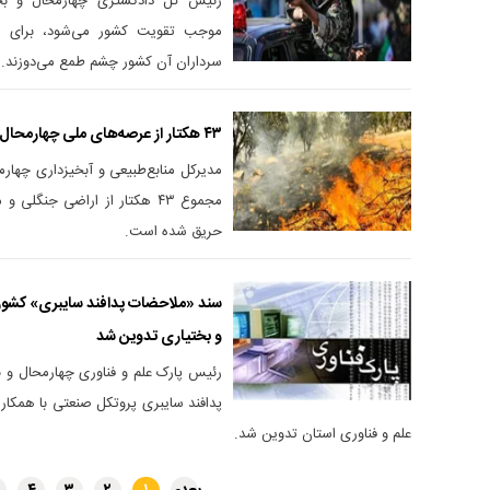
رئیس کل دادگستری چهارمحال و بخ
موجب تقویت کشور می‌شود، برای ه
سرداران آن کشور چشم طمع می‌دوزند.
۴۳ هکتار از عرصه‌های ملی چهارمحال و بختیاری طعمه حریق شده است
مدیرکل منابع‌طبیعی و آبخیزداری چهارم
مجموع ۴۳ هکتار از اراضی جنگ
حریق شده است.
سند «ملاحضات پدافند سایبری» کشور 
و بختیاری تدوین شد
رئیس پارک علم و فناوری چهارمحال و 
پدافند سایبری پروتکل صنعتی با همکار
علم و فناوری استان تدوین شد.