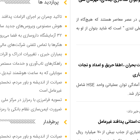
وجوان فداکاری ایذه‌ای، قهرمان ملی
پربازدید ها
تاکید چمران بر اجرای الزامات پدافند
 در عصر معاصر هستند که هیچ‌گاه از
هوش مصنوعی ویروس‌های جدید س
علی لندی " است که شاید بتوان از او به
۳۲ آزمایشگاه داروسازی به فضا می‌روند
هکر‌ها با تماس تلفنی شرکت‌های مال
بمباران خبری ، تغییرات ادراک و اثرا
راهکار‌های تاب‌آوری و خدمات مستمر
 بحران ، اطفا حریق و امداد و نجات
موبایلی که به ساعت هوشمند تبدیل 
اری
صیانت از اندیشه و باور مردم، نخست
مانور عملیاتی پدافند غیرعامل و ارزیابی آمادگی توان عملیاتی واحد HSE شامل
غیرعامل است
ار شد.
تسویه فرامرزی با رمزارز در مرکز م
ضرورت ایمن‌سازی نظام بانکی با رمزن
خبر داد؛
پرطرفدار
مدیرکل راه و شهرسازی چهارمحال و بختیاری از جذب بیش از ۷۰ میلیارد ریال
صیانت از اندیشه و باور مردم، نخست