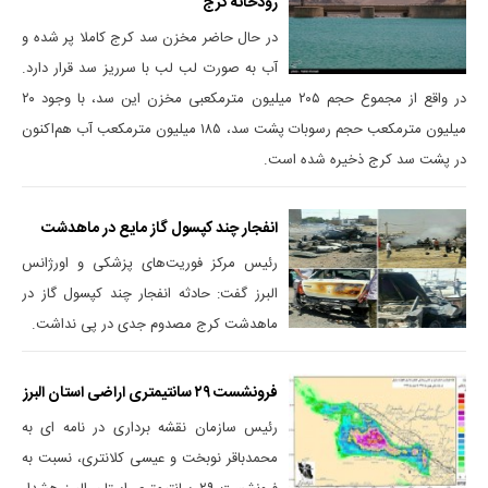
رودخانه کرج
در حال حاضر مخزن سد کرج کاملا پر شده و
آب به صورت لب لب با سرریز سد قرار دارد.
در واقع از مجموع حجم ۲۰۵ میلیون مترمکعبی مخزن این سد، با وجود ۲۰
میلیون مترمکعب حجم رسوبات پشت سد، ۱۸۵ میلیون مترمکعب آب هم‌اکنون
در پشت سد کرج ذخیره شده است.
انفجار چند کپسول گاز مایع در ماهدشت
‌رئیس مرکز فوریت‌های پزشکی و اورژانس
البرز گفت: حادثه انفجار چند کپسول گاز در
ماهدشت کرج مصدوم جدی در پی نداشت.
فرونشست ٢٩ سانتیمتری اراضی استان البرز
رئیس سازمان نقشه برداری در نامه ای به
محمدباقر نوبخت و عیسی کلانتری، نسبت به