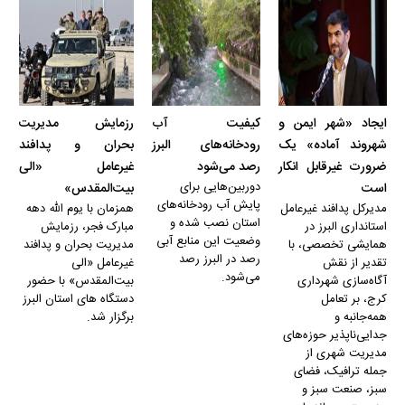
ایجاد «شهر ایمن و
کیفیت آب
رزمایش مدیریت
شهروند آماده» یک
رودخانه‌های البرز
بحران و پدافند
ضرورت غیرقابل انکار
رصد می‌شود
غیرعامل «الی
دوربین‌هایی برای
است
بیت‌المقدس»
پایش آب رودخانه‌های
مدیرکل پدافند غیرعامل
همزمان با یوم الله دهه
استان نصب شده و
استانداری البرز در
مبارک فجر، رزمایش
وضعیت این منابع آبی
همایشی تخصصی، با
مدیریت بحران و پدافند
رصد در البرز رصد
تقدیر از نقش
غیرعامل «الی
می‌شود.
آگاه‌سازی شهرداری
بیت‌المقدس» با حضور
کرج، بر تعامل
دستگاه های استان البرز
همه‌جانبه و
برگزار شد.
جدایی‌ناپذیر حوزه‌های
مدیریت شهری از
جمله ترافیک، فضای
سبز، صنعت سبز و