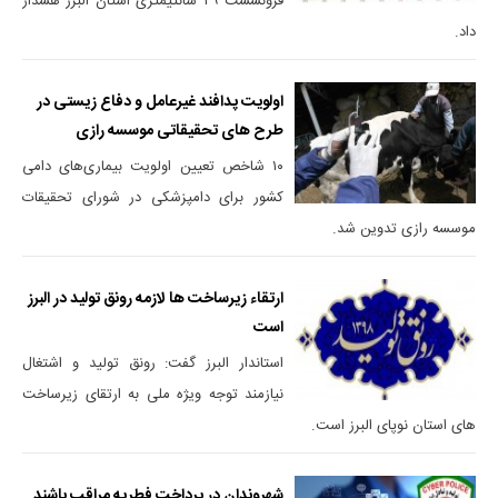
فرونشست ٢٩ سانتیمتری استان البرز هشدار
داد.
اولویت پدافند غیرعامل و دفاع زیستی در
طرح های تحقیقاتی موسسه رازی
۱۰ شاخص تعیین اولویت بیماری‌های دامی
کشور برای دامپزشکی در شورای تحقیقات
موسسه رازی تدوین شد.
ارتقاء زیرساخت ها لازمه رونق تولید در البرز
است
استاندار البرز گفت: رونق تولید و اشتغال
نیازمند توجه ویژه ملی به ارتقای زیرساخت
های استان نوپای البرز است.
شهروندان در پرداخت فطریه مراقب باشند