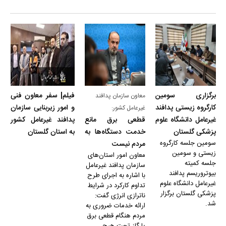
برگزاری سومین
فیلم| سفر معاون فنی
معاون سازمان پدافند
کارگروه زیستی پدافند
و امور زیربنایی سازمان
غیرعامل کشور:
غیرعامل دانشگاه علوم
قطعی برق مانع
پدافند غیرعامل کشور
پزشکی گلستان
خدمت‌ دستگاه‌ها به
به استان گلستان
سومین جلسه کارگروه
مردم نیست
زیستی و سومین
معاون امور استان‌های
جلسه کمیته
سازمان پدافند غیرعامل
بیوتروریسم پدافند
با اشاره به اجرای طرح
غیرعامل دانشگاه علوم
تداوم کارکرد در شرایط
پزشکی گلستان برگزار
ناترازی انرژی گفت:
شد.
ارائه خدمات‌ ضروری به
مردم هنگام قطعی برق