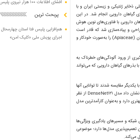
افشای اطلاعات ۱۰۰ هزار نیروی پلیس در دارک وب
ی ذخایر ژنتیکی و زیستی ایران و با
ی گیاهان دارویی انجام شد. در این
پربحث ترین
ان دارویی با فناوری‌های نوین هوش
هم‌افزایی پلیس فتا استان چهارمحال 
ارچوبی مبتنی بر شبکه‌های عصبی کانولوشنی (CNN) طراحی و پیاده‌سازی شد که قادر است
اجرای پویش ملی «کلیک امن»
هویت و اصالت بذر‌های گونه‌های تجاری مهم دارویی از خانواده چتریان (Apiaceae) را به‌صورت خودکار و
گیری از ورود آلودگی‌های خطرناک به
بذر‌های گیاهان دارویی که می‌تواند
یکدیگر مقایسه شدند تا توانایی آنها
در تشخیص ویژگی‌های ظریف مورفولوژیکی بذر‌ها ارزیابی شود. نتایج نشان داد مدل DenseNet۱۲۱ از نظر
تری دارد و به‌عنوان کارآمدترین مدل
شبکه و مسیر‌های یادگیری ویژگی‌ها
رازش (Overfitting) و افزایش توان تعمیم‌پذیری مدل‌ها دارد؛ موضوعی