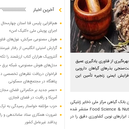
آخرین اخبار
هم‌افزایی پلیس فتا استان چهارمحال 
اجرای پویش ملی «کلیک امن»
هوش مصنوعی سرکش، غول‌های فناوری
گزارش امنیتی انگلیس از رفتار غیرم
آنتروپیک هزاران کتاب ارزشمند را تکه‌
هره‌گیری از فناوری یادگیری عمیق
مدل‌های هوش مصنوعی، شبکه برق جهان
ت‌سنجی بذر‌های گیاهان دارویی
فراخوان دریافت نظر‌های تخصصی درب
فزایش ایمنی زنجیره تأمین این
پناهگاه در مجتمع‌های مسکونی
«عصر جدید بر حکمرانی فضای مجازی»؛
آمریکا و رقابت در فضای فجازی
 بانک گیاهی مرکز ملی ذخایر ژنتیکی
حزب مؤتلفه خواستار رسیدگی به ترک 
و زیستی ایران در پژوهشی که نتایج آن در ژورنال بین‌المللی Food Science & Nutrition منتشر شده
ضرورت همکاری ستاد ساماندهی و را
ابزار‌های نوین کشاورزی دقیق را در
پدافند غیرعامل کشور