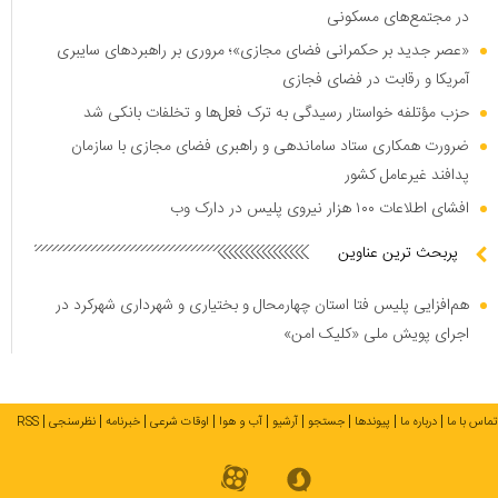
در مجتمع‌های مسکونی
«عصر جدید بر حکمرانی فضای مجازی»؛ مروری بر راهبرد‌های سایبری
آمریکا و رقابت در فضای فجازی
حزب مؤتلفه خواستار رسیدگی به ترک فعل‌ها و تخلفات بانکی شد
ضرورت همکاری ستاد ساماندهی و راهبری فضای مجازی با سازمان
پدافند غیرعامل کشور
افشای اطلاعات ۱۰۰ هزار نیروی پلیس در دارک وب
پربحث ترین عناوین
هم‌افزایی پلیس فتا استان چهارمحال و بختیاری و شهرداری شهرکرد در
اجرای پویش ملی «کلیک امن»
تماس با ما
درباره ما
پیوندها
جستجو
آرشیو
آب و هوا
اوقات شرعی
خبرنامه
نظرسنجی
RSS