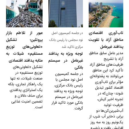
تاب‌آوری اقتصادی
عبور از تلاطم بازار
در جلسه کمیسیون اصل
مناطق آزاد با تقویت
پروتئین؛ تشکیل
نود مجلس با رئیس بانک
پدافند غیرعامل
«تعاونی‌های توزیع
مرکزی تاکید شد
مدیر عامل سابق مناطق
توجه ویژه به پدافند
مستقیم» شیلات به
آزاد با تشریح
غیرعامل در سیستم
مثابه پدافند اقتصادی
ظرفیت‌های مناطق آزاد
تشکیل «تعاونی‌های
بانکی
تأکید کرد این مناطق
توزیع مستقیم» در
در جلسه کمیسیون
می‌توانند به پشتوانه‌ای
صنعت شیلات، نه تنها
اصل نود مجلس با
مؤثر برای تاب‌آوری
یک راهکار تجاری، بلکه
رئیس بانک مرکزی،
اقتصاد کشور تبدیل
یک استراتژی پدافندی
توجه ویژه به پدافند
شوند؛ چنان‌که در
برای حذف دلالان و
غیرعامل در سیستم
تجربه اخیر کیش،
تضمین امنیت غذایی
بانکی مورد تاکید قرار
ظرفیت تولید
است.
گرفت.
آب‌شیرین‌کن‌ها دو
برابر، ذخایر آب شرب از
یک‌ونیم روز به سه روز
افزایش یافت و ذخیره