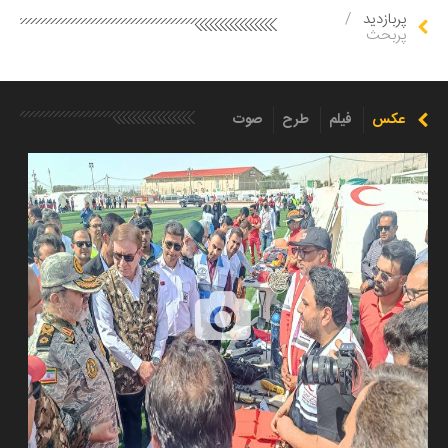
پربازدید
/
پربحث
عکس
فیلم
طرح
صوت