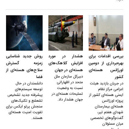
بررسی اقدامات برای
هشدار در مورد
روش جدید شناسایی
بهره‌برداری از دومین
افزایش کلاهک‌های
زمزمه گسترش
اورژانس هسته‌ای
هسته‌ای در جهان
سلاح‌های هسته‌ای از
دبیرکل سازمان ملل
کشور
فضا
متحد در اظهاراتی
در جریان بازدید هیئت
دانشمندان در حال
نسبت به وضعیت
اعزامی مرکز نظام
توسعه سیستم‌های
تسلیحات هسته‌ای در
ایمنی هسته‌ای کشور از
پیشرفته جدید تشخیص
جهان هشدار داد.
پروژه اورژانس
تشعشع و تکنیک‌های
هسته‌ای بیمارستان
سنجش پرتو ایکس برای
شهدای هفتم تیر،
تقویت امنیت هسته‌ای
گفت‌و‌گو‌های تخصصی
هستند.
میان مسئولان