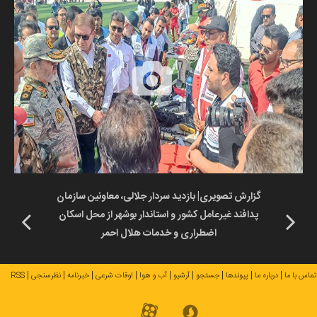
گزارش تصویری| بازدید سردار جلالی، معاونین سازمان
پدافند غیرعامل کشور و استاندار بوشهر از محل اسکان
اضطراری و خدمات هلال احمر
تماس با ما
درباره ما
پیوندها
جستجو
آرشیو
آب و هوا
اوقات شرعی
خبرنامه
نظرسنجی
RSS