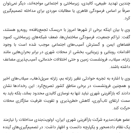
چندین تهدید طبیعی، کالبدی، زیرساختی و اجتماعی مواجه‌اند، دیگر نمی‌توان
صرفاً بر اساس فرسودگی ظاهری یا مطالبات موردی برای مداخله تصمیم‌گیری
کرد.
وی با بیان اینکه برخی از شهر‌ها امروز با «ریسک تجمع‌یافته» روبه‌رو هستند،
گفت: تراکم جمعیت، فرسودگی ساختمان‌ها، ضعف شبکه‌های زیرساختی، کمبود
فضا‌های ایمن و گسترش آسیب‌های اجتماعی موجب شده است با وجود
اقدامات روبنایی و زیربنایی، بخشی از محلات شهری در برابر بحران‌هایی مانند
زلزله، سیلاب، فرونشست زمین و حتی اختلالات خدماتی، آسیب‌پذیری مضاعف
داشته باشند.
وی با اشاره به تجربه حوادثی نظیر زلزله بم، زلزله سرپل‌ذهاب، سیلاب‌های اخیر
و همچنین فرونشست در برخی مناطق کشور تصریح‌کرد: این رخداد‌ها نشان
دادند که بازآفرینی شهری نباید تنها به نوسازی کالبدی محدود بماند، بلکه باید به
سمت ارتقای تاب‌آوری، کاهش خطرپذیری و تقویت ظرفیت سازگاری محلات
حرکت کند.
عضو هیات‌مدیره شرکت بازآفرینی شهری ایران، اولویت‌بندی مداخلات را نیازمند
یک نظام داده‌محور و یکپارچه دانست و اظهار داشت: در تصمیم‌گیری‌های آینده