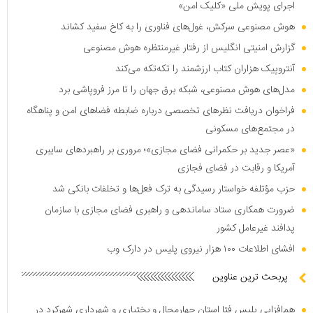
اجرای پویش ملی «کلیک امن»
هوش مصنوعی سرکش، غول‌های فناوری را به کاخ سفید کشاند
گزارش امنیتی انگلیس از رفتار غیرمنتظره هوش مصنوعی
آنتروپیک هزاران کتاب ارزشمند را تکه‌تکه می‌کند
مدل‌های هوش مصنوعی، شبکه برق جهان را تا مرز فروپاشی برد
فراخوان دریافت نظر‌های تخصصی درباره ضابطه فضا‌های امن و پناهگاه
در مجتمع‌های مسکونی
«عصر جدید بر حکمرانی فضای مجازی»؛ مروری بر راهبرد‌های سایبری
آمریکا و رقابت در فضای فجازی
حزب مؤتلفه خواستار رسیدگی به ترک فعل‌ها و تخلفات بانکی شد
ضرورت همکاری ستاد ساماندهی و راهبری فضای مجازی با سازمان
پدافند غیرعامل کشور
افشای اطلاعات ۱۰۰ هزار نیروی پلیس در دارک وب
پربحث ترین عناوین
هم‌افزایی پلیس فتا استان چهارمحال و بختیاری و شهرداری شهرکرد در