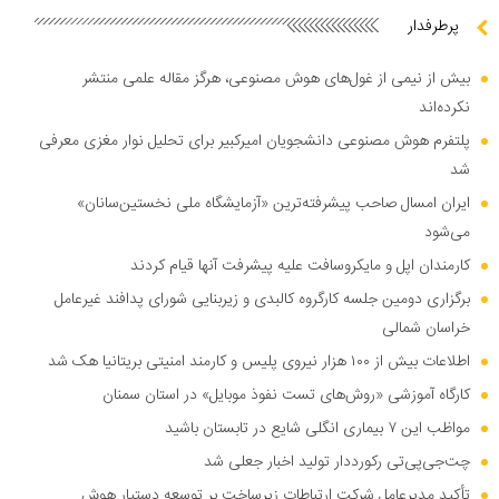
پرطرفدار
بیش از نیمی از غول‌های هوش مصنوعی، هرگز مقاله علمی منتشر
نکرده‌اند
پلتفرم هوش مصنوعی دانشجویان امیرکبیر برای تحلیل نوار مغزی معرفی
شد
ایران امسال صاحب پیشرفته‌ترین «آزمایشگاه ملی نخستین‌سانان»
می‌شود
کارمندان اپل و مایکروسافت علیه پیشرفت آنها قیام کردند
برگزاری دومین جلسه کارگروه کالبدی و زیربنایی شورای پدافند غیرعامل
خراسان شمالی
اطلاعات بیش از ۱۰۰ هزار نیروی پلیس و کارمند امنیتی بریتانیا هک شد
کارگاه آموزشی «روش‌های تست نفوذ موبایل» در استان سمنان
مواظب این ۷ بیماری انگلی شایع در تابستان باشید
چت‌جی‌پی‌تی رکورددار تولید اخبار جعلی شد
تأکید مدیرعامل شرکت ارتباطات زیرساخت بر توسعه دستیار هوش