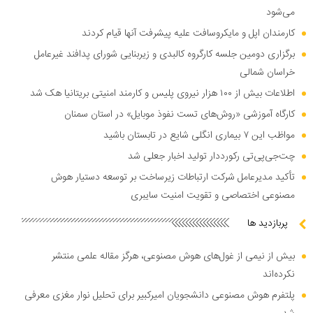
می‌شود
کارمندان اپل و مایکروسافت علیه پیشرفت آنها قیام کردند
برگزاری دومین جلسه کارگروه کالبدی و زیربنایی شورای پدافند غیرعامل
خراسان شمالی
اطلاعات بیش از ۱۰۰ هزار نیروی پلیس و کارمند امنیتی بریتانیا هک شد
کارگاه آموزشی «روش‌های تست نفوذ موبایل» در استان سمنان
مواظب این ۷ بیماری انگلی شایع در تابستان باشید
چت‌جی‌پی‌تی رکورددار تولید اخبار جعلی شد
تأکید مدیرعامل شرکت ارتباطات زیرساخت بر توسعه دستیار هوش
مصنوعی اختصاصی و تقویت امنیت سایبری
پربازدید ها
بیش از نیمی از غول‌های هوش مصنوعی، هرگز مقاله علمی منتشر
نکرده‌اند
پلتفرم هوش مصنوعی دانشجویان امیرکبیر برای تحلیل نوار مغزی معرفی