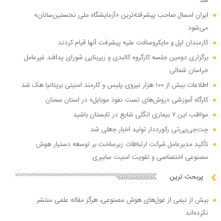
شد
ایران امسال صاحب پیشرفته‌ترین «آزمایشگاه ملی نخستین‌سانان»
می‌شود
کارمندان اپل و مایکروسافت علیه پیشرفت آنها قیام کردند
برگزاری دومین جلسه کارگروه کالبدی و زیربنایی شورای پدافند غیرعامل
خراسان شمالی
اطلاعات بیش از ۱۰۰ هزار نیروی پلیس و کارمند امنیتی بریتانیا هک شد
کارگاه آموزشی «روش‌های تست نفوذ موبایل» در استان سمنان
مواظب این ۷ بیماری انگلی شایع در تابستان باشید
چت‌جی‌پی‌تی رکورددار تولید اخبار جعلی شد
تأکید مدیرعامل شرکت ارتباطات زیرساخت بر توسعه دستیار هوش
مصنوعی اختصاصی و تقویت امنیت سایبری
پربحث ترین
بیش از نیمی از غول‌های هوش مصنوعی، هرگز مقاله علمی منتشر
نکرده‌اند