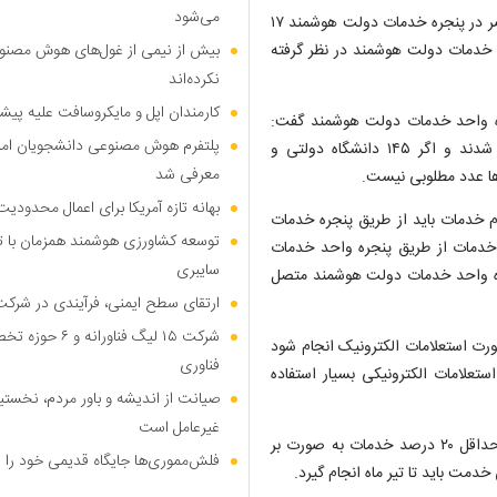
می‌شود
وی در خصوص آمار پنجره خدمات دولت هوشمند افزود: در حال حاضر در پنجره خدمات دولت هوشمند ۱۷
زار خدمت در این پنجره خدمات دولت هوشمند در نظر گرفته
بیش از نیمی از غول‌های هوش مصنوع
نکرده‌اند
کارمندان اپل و مایکروسافت علیه پیشر
صال بیش از ۴۰ دانشگاه به پنجره واحد خدمات دولت هوشمند گفت:
پلتفرم هوش مصنوعی دانشجویان امیرک
بیش از ۴۰ دانشگاه به پنجره خدمات ملی دولت هوشمند متصل شدند و اگر ۱۴۵ دانشگاه دولتی و
معرفی شد
‌ها عدد مطلوبی نیست.
بهانه تازه آمریکا برای اعمال محدودی
م خدمات باید از طریق پنجره خدمات
توسعه کشاورزی هوشمند همزمان با تو
 شاید در ابتدا می‌انتظار داشتیم تنها ۳۰ درصد خدمات از طریق پنجره واحد خدمات
سایبری
پنجره واحد خدمات دولت هوشمند متصل
ارتقای سطح ایمنی، فرآیندی در شرکت
شرکت ۱۵ لیگ فنا
ورت استعلامات الکترونیک انجام شود
فناوری
ستعلامات الکترونیکی بسیار استفاده
صیانت از اندیشه و باور مردم، نخست
غیرعامل است
وی به موضوع هوشمندسازی اشاره کرد و گفت: در هوشمند سازی حداقل ۲۰ درصد خدمات به صورت بر
فلش‌مموری‌ها جایگاه قدیمی خود را 
مت باید تا تیر ماه انجام گیرد.