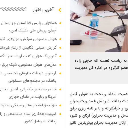
آخرین اخبار
هم‌افزایی پلیس فتا استان چهارمحال 
اجرای پویش ملی «کلیک امن»
هوش مصنوعی سرکش، غول‌های فناوری
گزارش امنیتی انگلیس از رفتار غیرم
آنتروپیک هزاران کتاب ارزشمند را تکه‌
 به ریاست نعمت اله حاجی زاده
مدل‌های هوش مصنوعی، شبکه برق جهان
عضو کارگروه در اداره کل مدیریت
فراخوان دریافت نظر‌های تخصصی درب
پناهگاه در مجتمع‌های مسکونی
«عصر جدید بر حکمرانی فضای مجازی»؛
اهمیت امداد و نجات به عنوان فصل
آمریکا و رقابت در فضای فجازی
ت پدافند غیرعامل با مدیریت بحران
حزب مؤتلفه خواستار رسیدگی به ترک 
و خرابکارانه و با بر نامه ریزی برای
ضرورت همکاری ستاد ساماندهی و را
عامل و مدیریت بحران) ارکان و شیوه
پدافند غیرعامل کشور
 ارکان مدیریت بحران بیش‌ترین تاثیر