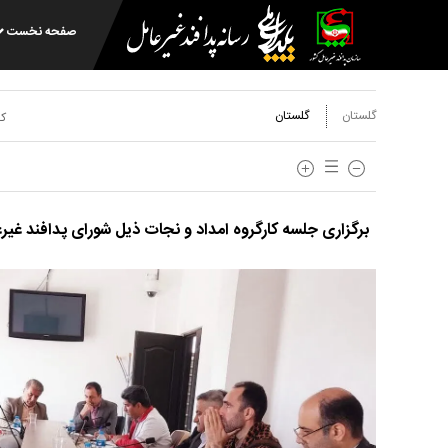
صفحه نخست
گلستان
گلستان
کد
برگزاری جلسه کارگروه امداد و نجات ذیل شورای پدافند غیر