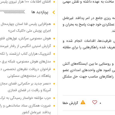
ان ساخت به عهده داشته و نقش مهمی
افشای اطلاعات ۱۰۰ هزار نیروی پلیس در دارک وب
پربازدید ها
ه ریزی جامع در امر پدافند غیرعامل
هم‌افزایی پلیس فتا استان چهارمحال 
ان عملکردی خود جهت پاسخ به بحران و
اجرای پویش ملی «کلیک امن»
د.
هوش مصنوعی سرکش، غول‌های فناوری
 ظرفیت‌ها، اقدامات انجام شده و
گزارش امنیتی انگلیس از رفتار غیرم
ریف شده راهکار‌هایی را برای مقابله
آنتروپیک هزاران کتاب ارزشمند را تکه‌
مدل‌های هوش مصنوعی، شبکه برق جهان
و روستایی ما بین ایستگاه‌های آتش
فراخوان دریافت نظر‌های تخصصی درب
یی کمبود ها‌ی واحد‌های امدادی عضو
پناهگاه در مجتمع‌های مسکونی
ائه راهکار‌های مناسب جهت حل مشکل
«عصر جدید بر حکمرانی فضای مجازی»؛
آمریکا و رقابت در فضای فجازی
حزب مؤتلفه خواستار رسیدگی به ترک 
۰
گزارش خطا
ضرورت همکاری ستاد ساماندهی و را
پدافند غیرعامل کشور