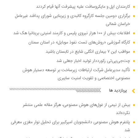
کارمندان اپل و مایکروسافت علیه پیشرفت آنها قیام کردند
برگزاری دومین جلسه کارگروه کالبدی و زیربنایی شورای پدافند غیرعامل
خراسان شمالی
اطلاعات بیش از ۱۰۰ هزار نیروی پلیس و کارمند امنیتی بریتانیا هک شد
کارگاه آموزشی «روش‌های تست نفوذ موبایل» در استان سمنان
مواظب این ۷ بیماری انگلی شایع در تابستان باشید
چت‌جی‌پی‌تی رکورددار تولید اخبار جعلی شد
تأکید مدیرعامل شرکت ارتباطات زیرساخت بر توسعه دستیار هوش
مصنوعی اختصاصی و تقویت امنیت سایبری
پربازدید ها
بیش از نیمی از غول‌های هوش مصنوعی، هرگز مقاله علمی منتشر
نکرده‌اند
پلتفرم هوش مصنوعی دانشجویان امیرکبیر برای تحلیل نوار مغزی معرفی
شد