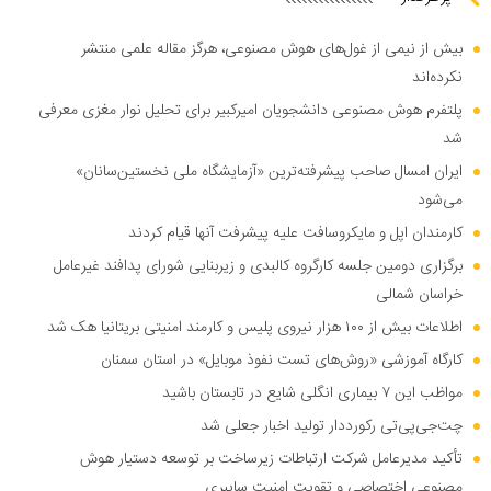
بیش از نیمی از غول‌های هوش مصنوعی، هرگز مقاله علمی منتشر
نکرده‌اند
پلتفرم هوش مصنوعی دانشجویان امیرکبیر برای تحلیل نوار مغزی معرفی
شد
ایران امسال صاحب پیشرفته‌ترین «آزمایشگاه ملی نخستین‌سانان»
می‌شود
کارمندان اپل و مایکروسافت علیه پیشرفت آنها قیام کردند
برگزاری دومین جلسه کارگروه کالبدی و زیربنایی شورای پدافند غیرعامل
خراسان شمالی
اطلاعات بیش از ۱۰۰ هزار نیروی پلیس و کارمند امنیتی بریتانیا هک شد
کارگاه آموزشی «روش‌های تست نفوذ موبایل» در استان سمنان
مواظب این ۷ بیماری انگلی شایع در تابستان باشید
چت‌جی‌پی‌تی رکورددار تولید اخبار جعلی شد
تأکید مدیرعامل شرکت ارتباطات زیرساخت بر توسعه دستیار هوش
مصنوعی اختصاصی و تقویت امنیت سایبری