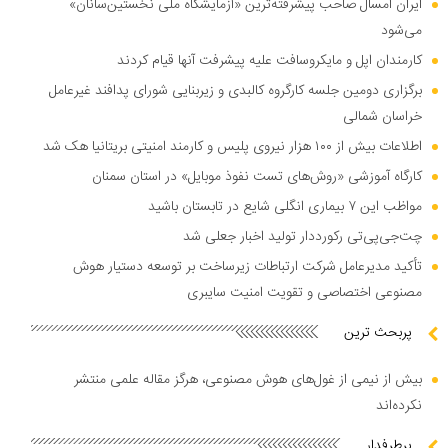
ایران امسال صاحب پیشرفته‌ترین «آزمایشگاه ملی نخستین‌سانان»
می‌شود
کارمندان اپل و مایکروسافت علیه پیشرفت آنها قیام کردند
برگزاری دومین جلسه کارگروه کالبدی و زیربنایی شورای پدافند غیرعامل
خراسان شمالی
اطلاعات بیش از ۱۰۰ هزار نیروی پلیس و کارمند امنیتی بریتانیا هک شد
کارگاه آموزشی «روش‌های تست نفوذ موبایل» در استان سمنان
مواظب این ۷ بیماری انگلی شایع در تابستان باشید
چت‌جی‌پی‌تی رکورددار تولید اخبار جعلی شد
تأکید مدیرعامل شرکت ارتباطات زیرساخت بر توسعه دستیار هوش
مصنوعی اختصاصی و تقویت امنیت سایبری
پربحث ترین
بیش از نیمی از غول‌های هوش مصنوعی، هرگز مقاله علمی منتشر
نکرده‌اند
پرطرفدار