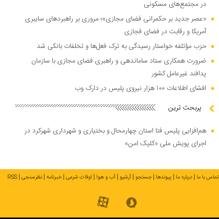
در مجتمع‌های مسکونی
«عصر جدید بر حکمرانی فضای مجازی»؛ مروری بر راهبرد‌های سایبری
آمریکا و رقابت در فضای فجازی
حزب مؤتلفه خواستار رسیدگی به ترک فعل‌ها و تخلفات بانکی شد
ضرورت همکاری ستاد ساماندهی و راهبری فضای مجازی با سازمان
پدافند غیرعامل کشور
افشای اطلاعات ۱۰۰ هزار نیروی پلیس در دارک وب
پربحث ترین
هم‌افزایی پلیس فتا استان چهارمحال و بختیاری و شهرداری شهرکرد در
اجرای پویش ملی «کلیک امن»
تماس با ما
درباره ما
پیوندها
جستجو
آرشیو
آب و هوا
اوقات شرعی
خبرنامه
نظرسنجی
RSS