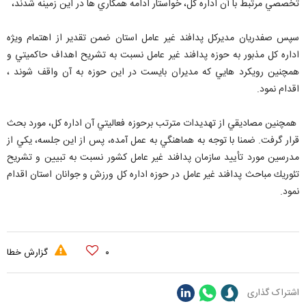
تخصصي مرتبط با آن اداره كل، خواستار ادامه همكاري ها در اين زمينه شدند،
سپس صفدريان مديركل پدافند غير عامل استان ضمن تقدير از اهتمام ويژه
اداره كل مذبور به حوزه پدافند غير عامل نسبت به تشريح اهداف حاكميتي و
همچنين رويكرد هايي كه مديران بايست در اين حوزه به آن واقف شوند ،
اقدام نمود.
همچنين مصاديقي از تهديدات مترتب برحوزه فعاليتي آن اداره كل، مورد بحث
قرار گرفت. ضمنا با توجه به هماهنگي به عمل آمده، پس از اين جلسه، يكي از
مدرسين مورد تأييد سازمان پدافند غير عامل كشور نسبت به تبيين و تشريح
تئوريك مباحث پدافند غير عامل در حوزه اداره كل ورزش و جوانان استان اقدام
نمود.
۰
گزارش خطا
اشتراک گذاری