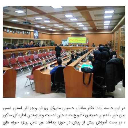
در اين جلسه ابتدا دكتر سلطان حسيني مديركل ورزش و جوانان استان ضمن
بيان خير مقدم و همچنين تشريح جنبه هاي اهميت و نيازمندي اداره كل مذكور
، در بحث آموزش بيش از پيش در حوزه پدافند غير عامل بويژه حوزه هاي