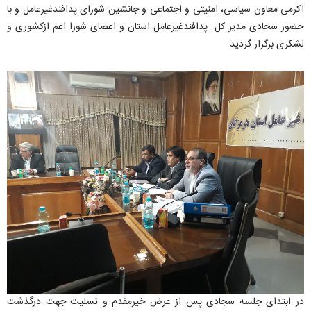
اکرمی معاون سیاسی، امنیتی و اجتماعی و جانشین شورای پدافندغیرعامل و با
حضور سجادی مدیر کل پدافندغیرعامل استان و اعضای شورا اعم ازکشوری و
لشکری برگزار گردید.
در ابتدای جلسه سجادی پس از عرض خیرمقدم و تسلیت جهت درگذشت