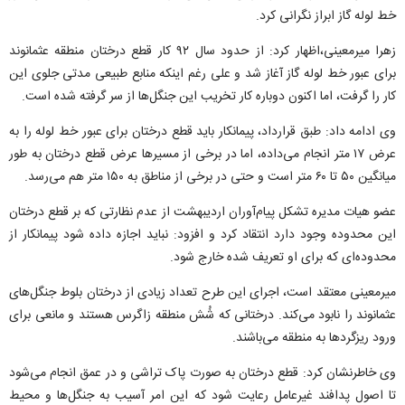
خط لوله گاز ابراز نگرانی کرد.
زهرا میرمعینی،اظهار کرد: از حدود سال ۹۲ کار قطع درختان منطقه عثمانوند
برای عبور خط لوله گاز آغاز شد و علی رغم اینکه منابع طبیعی مدتی جلوی این
کار را گرفت، اما اکنون دوباره کار تخریب این جنگل‌ها از سر گرفته شده است.
وی ادامه داد: طبق قرارداد، پیمانکار باید قطع درختان برای عبور خط لوله را به
عرض ۱۷ متر انجام می‌داده، اما در برخی از مسیرها عرض قطع درختان به طور
میانگین ۵۰ تا ۶۰ متر است و حتی در برخی از مناطق به ۱۵۰ متر هم می‌رسد.
عضو هیات مدیره تشکل پیام‌آوران اردیبهشت از عدم نظارتی که بر قطع درختان
این محدوده وجود دارد انتقاد کرد و افزود: نباید اجازه داده شود پیمانکار از
محدوده‌ای که برای او تعریف شده خارج شود.
میرمعینی معتقد است، اجرای این طرح تعداد زیادی از درختان بلوط جنگل‌های
عثمانوند را نابود می‌کند. درختانی که شُش منطقه زاگرس هستند و مانعی برای
ورود ریزگردها به منطقه می‌باشند.
وی خاطرنشان کرد: قطع درختان به صورت پاک تراشی و در عمق انجام می‌شود
تا اصول پدافند غیرعامل رعایت شود که این امر آسیب به جنگل‌ها و محیط