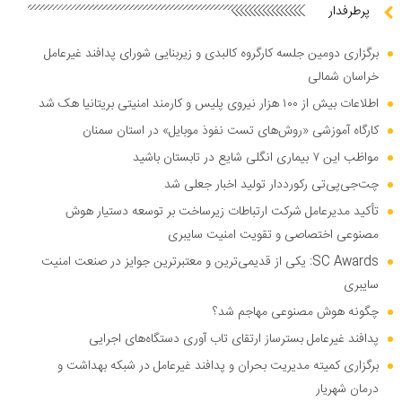
پرطرفدار
برگزاری دومین جلسه کارگروه کالبدی و زیربنایی شورای پدافند غیرعامل
خراسان شمالی
اطلاعات بیش از ۱۰۰ هزار نیروی پلیس و کارمند امنیتی بریتانیا هک شد
کارگاه آموزشی «روش‌های تست نفوذ موبایل» در استان سمنان
مواظب این ۷ بیماری انگلی شایع در تابستان باشید
چت‌جی‌پی‌تی رکورددار تولید اخبار جعلی شد
تأکید مدیرعامل شرکت ارتباطات زیرساخت بر توسعه دستیار هوش
مصنوعی اختصاصی و تقویت امنیت سایبری
SC Awards: یکی از قدیمی‌ترین و معتبرترین جوایز در صنعت امنیت
سایبری
چگونه هوش مصنوعی مهاجم شد؟
پدافند غیرعامل بسترساز ارتقای تاب آوری دستگاه‌های اجرایی
برگزاری کمیته مدیریت بحران و پدافند غیرعامل در شبکه بهداشت و
درمان شهریار