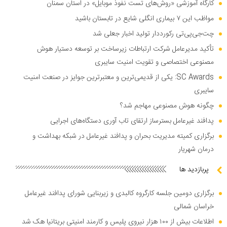
کارگاه آموزشی «روش‌های تست نفوذ موبایل» در استان سمنان
مواظب این ۷ بیماری انگلی شایع در تابستان باشید
چت‌جی‌پی‌تی رکورددار تولید اخبار جعلی شد
تأکید مدیرعامل شرکت ارتباطات زیرساخت بر توسعه دستیار هوش
مصنوعی اختصاصی و تقویت امنیت سایبری
SC Awards: یکی از قدیمی‌ترین و معتبرترین جوایز در صنعت امنیت
سایبری
چگونه هوش مصنوعی مهاجم شد؟
پدافند غیرعامل بسترساز ارتقای تاب آوری دستگاه‌های اجرایی
برگزاری کمیته مدیریت بحران و پدافند غیرعامل در شبکه بهداشت و
درمان شهریار
پربازدید ها
برگزاری دومین جلسه کارگروه کالبدی و زیربنایی شورای پدافند غیرعامل
خراسان شمالی
اطلاعات بیش از ۱۰۰ هزار نیروی پلیس و کارمند امنیتی بریتانیا هک شد