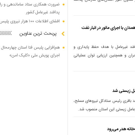
ضرورت همکاری ستاد ساماندهی و را
پدافند غیرعامل کشور
افشای اطلاعات ۱۰۰ هزار نیروی پلیس در دارک وب
ان با اجرای مانور در انبار نفت
پربحث ترین عناوین
فند غیرعامل با هدف حفظ پایداری و
هم‌افزایی پلیس فتا استان چهارمحال 
اجرای پویش ملی «کلیک امن»
ان و همچنین ارزیابی توان عملیاتی
امل زیستی شد
 باقری رئیس ستادکل نیروهای مسلح،
یرعامل زیستی این استان منصوب شد.
‌خانه هدر می‌رود