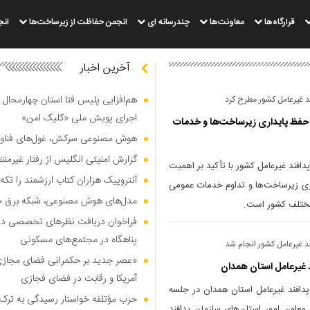
قرارگاه‌ها
معاونت‌ها
چندرسانه ای
انجمن حفاظت از زیرساخت‌ها
انج
آخرین اخبار
هم‌افزایی پلیس فتا استان چهارمحال 
د غیرعامل کشور مطرح کرد
اجرای پویش ملی «کلیک امن»
 حفظ پایداری زیرساخت‌ها و خدمات
هوش مصنوعی سرکش، غول‌های فناوری
گزارش امنیتی انگلیس از رفتار غیرم
دافند غیرعامل کشور با تأکید بر اهمیت
آنتروپیک هزاران کتاب ارزشمند را تکه‌
اری زیرساخت‌ها و تداوم خدمات عمومی
مدل‌های هوش مصنوعی، شبکه برق جهان
 مختلف کشور است.
فراخوان دریافت نظر‌های تخصصی درب
پناهگاه در مجتمع‌های مسکونی
ند غیرعامل کشور انجام شد
«عصر جدید بر حکمرانی فضای مجازی»؛
 غیرعامل استان همدان
آمریکا و رقابت در فضای فجازی
پدافند غیرعامل استان همدان در جلسه
حزب مؤتلفه خواستار رسیدگی به ترک 
معاون امور استان‌های سازمان پدافند