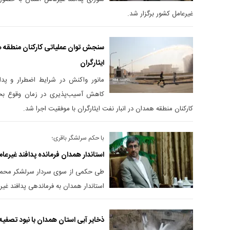
غیرعامل کشور برگزار شد.
سنجش توان عملیاتی کارکنان منطقه همد
ایثارگران
مانور واکنش در شرایط اضطرار و پدا
کاهش آسیب‌پذیری در زمان وقوع بحر
کارکنان منطقه همدان در انبار نفت ایثارگران با موفقیت اجرا شد.
با حکم سرلشگر باقری؛
استاندار همدان فرمانده پدافند غیرع
طی حکمی از سوی سردار سرلشکر محمد
استاندار همدان به فرماندهی پدافند غ
ذخایر آبی استان همدان با نبود تصفیه