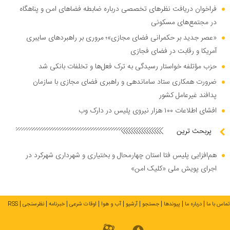
فراخوان دریافت نظر‌های تخصصی درباره ضابطه فضا‌های امن و پناهگاه
در مجتمع‌های مسکونی
«عصر جدید بر حکمرانی فضای مجازی»؛ مروری بر راهبرد‌های سایبری
آمریکا و رقابت در فضای فجازی
حزب مؤتلفه خواستار رسیدگی به ترک فعل‌ها و تخلفات بانکی شد
ضرورت همکاری ستاد ساماندهی و راهبری فضای مجازی با سازمان
پدافند غیرعامل کشور
افشای اطلاعات ۱۰۰ هزار نیروی پلیس در دارک وب
پربحث ترین
هم‌افزایی پلیس فتا استان چهارمحال و بختیاری و شهرداری شهرکرد در
اجرای پویش ملی «کلیک امن»
تماس با ما
درباره ما
پیوندها
جستجو
آرشیو
آب و هوا
اوقات شرعی
خبرنامه
نظرسنجی
RSS