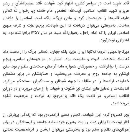
قائد شهید امت در سراسر کشور، اظهار کرد: شهادت قائد عظیم‌الشأن و رهبر
عزیز و شهید انقلاب اسلامی، آیت‌الله العظمی امام خامنه‌ای، رضوان‌الله تعالی
علیه، قلب‌ها را جریحه‌دار کرد و ملتی بزرگ، بلکه امت اسلامی را داغدار
ساخت. به‌درستی می‌توان دریافت که این شهادت، پرچم عزت و شرف میهن
اسلامی ایران را که امام راحل، رضوان‌الله علیه، در سال ۱۳۵۷ برافراشته بود، به
اهتزازی نو درآورد.
میرتاج‌الدینی افزود: نه‌تنها ایران عزیز، بلکه جهان، انسانی بزرگ را از دست داد
که نماد شجاعت، غیرت و مقاومت بود. ایشان در مواجهه‌های سیاسی، پرچم
درایت را برافراشته و حضورشان همواره مایه آرامش ملت‌های مظلوم بود. بیان
ایشان به جامعه روح و معرفت می‌بخشید و صلابتشان در برابر دشمنان
خداوند، اراده‌ها را در مقابله با جبهه شیطان و مستکبران مستحکم می‌کرد.
اندیشه‌ها و تحلیل‌های ایشان نیز شکوک و شبهات را از میان می‌برد و در دوران
انقلاب اسلامی، در قامت یک قائد و مرجع، به قیادت و مرجعیت شکوه
می‌بخشید.
وی تصریح کرد: این شهادت، تجلی مسیر آزادمردی بود که زندگی پربارش از
آغاز نهضت تا پایان عمر، روایت رهبری خردمندانه جامعه و ایستادگی در برابر
طوفان‌های ظلم و ستم بود و به‌درستی می‌توان ایشان را ابرشخصیت تمدنی