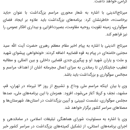
گرامی خواهد داشت.
میرتاج‌الدینی با اشاره به شعار محوری مراسم بزرگداشت با عنوان «باید
برخاست»، خاطرنشان کرد: برنامه‌های بزرگداشت باید علاوه بر ایجاد فضای
سوگواری، زمینه تقویت روحیه مقاومت، بصیرت‌افزایی و بیداری افکار عمومی را
نیز فراهم کند.
میرتاج الدینی با اشاره به پیام اخیر مقام معظم رهبری حضرت آیت الله سید
مجتبی خامنه‌ای در پیام به قوه قضاییه اضافه کردند: خونخواهی پیشوای شهید
و ملت و یاران شهید او و پیگیری جدی قضایی داخلی و بین المللی و مطالبه
تعقیب جنایتکاران تا رساندن به سزای اعمال مجرمانه اشان از اهداف مراسم و
مجالس سوگواری و بزرگداشت باید باشد.
وی با بیان اینکه مراسم ملی وداع و تشییع از روز ۱۳ تیرماه در تهران، قم،
مشهد، نجف و کربلا آغاز می‌شود، افزود: همزمان با این برنامه‌های ملی، صد‌ها
مجلس سوگواری، نشست تبیینی و آیین بزرگداشت در استان‌ها، شهرستان‌ها و
مصلا‌های سراسر کشور برگزار خواهد شد.
وی با اشاره به مسئولیت شورای هماهنگی تبلیغات اسلامی در ساماندهی و
اجرای برنامه‌های استانی، از تشکیل کمیته‌های بزرگداشت در سراسر کشور خبر