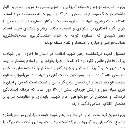
وی با اشاره به تهاجم وحشیانه آمریکایی ـ صهیونیستی به میهن اسلامی، اظهار
داشت: در جنگ موسوم به رمضان و در آغازین روز حمله ددمنشانه در ۹ اسفند
۱۴۰۴ به بیت رهبری، شهادت اسطوره مقاومت در کنار اعضای خانواده و جمعی از
یاران، گواه آشکاری بر استواری و انسجام مکتب رهبر و مقتدای شهید است.
رهبر شهیدی که اسطوره توجه به خدا، حکمت‌گرایی، همه‌جانبه‌نگری،
عدالت‌خواهی و مبارزه با استعمار و نظام سلطه بودند.
مسئول کمیته بزرگداشت رهبر شهید انقلاب در استان‌ها افزود: این شهادت
بزرگ، فقدان عالمی فقیه بود که ثلمه‌ای جبران‌ناپذیر برای اسلام به‌شمار می‌رود
و در عین حال، آمریکا، اسرائیل و جبهه کفر و استکبار را که دستشان به خون
مظلومان عالم آلوده است، رسوا کرد. جنایت آنان در شهادت دانش‌آموزان مظلوم
میناب، ناو دنا، لامرد و فرماندهان عزیز، گواه این واقعیت است که مردم ایران با
یاری سپاه غیور و ارتش قهرمان، بیش از ۱۲۰ روز است که مردانه ایستادگی
کرده‌اند و همچنان بر خونخواهی امام شهید، پایداری و مقاومت در برابر
دشمنان انقلاب اسلامی تأکید دارند.
وی تصریح کرد: ملت ایران در وداع با رهبر شهید خود، با برگزاری مراسم باشکوه
تشییع، خاکسپاری و آیین‌های بزرگداشت، یاد و خاطره این شخصیت بزرگ را