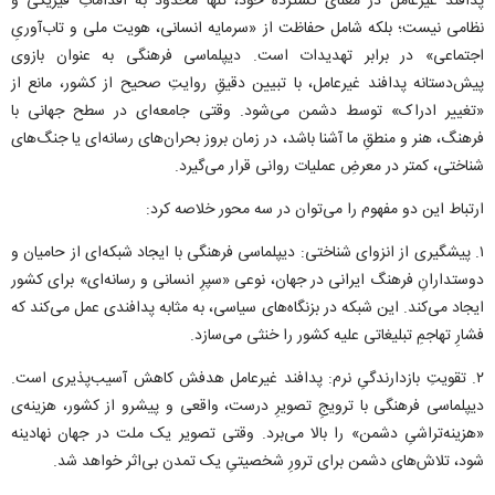
پدافند غیرعامل در معنای گسترده خود، تنها محدود به اقداماتِ فیزیکی و
نظامی نیست؛ بلکه شامل حفاظت از «سرمایه انسانی، هویت ملی و تاب‌آوریِ
اجتماعی» در برابر تهدیدات است. دیپلماسی فرهنگی به عنوان بازوی
پیش‌دستانه پدافند غیرعامل، با تبیین دقیقِ روایتِ صحیح از کشور، مانع از
«تغییر ادراک» توسط دشمن می‌شود. وقتی جامعه‌ای در سطح جهانی با
فرهنگ، هنر و منطقِ ما آشنا باشد، در زمان بروز بحران‌های رسانه‌ای یا جنگ‌های
شناختی، کمتر در معرضِ عملیات روانی قرار می‌گیرد.
ارتباط این دو مفهوم را می‌توان در سه محور خلاصه کرد:
۱. پیشگیری از انزوای شناختی: دیپلماسی فرهنگی با ایجاد شبکه‌ای از حامیان و
دوستدارانِ فرهنگ ایرانی در جهان، نوعی «سپرِ انسانی و رسانه‌ای» برای کشور
ایجاد می‌کند. این شبکه در بزنگاه‌های سیاسی، به مثابه پدافندی عمل می‌کند که
فشارِ تهاجمِ تبلیغاتی علیه کشور را خنثی می‌سازد.
۲. تقویتِ بازدارندگیِ نرم: پدافند غیرعامل هدفش کاهش آسیب‌پذیری است.
دیپلماسی فرهنگی با ترویجِ تصویرِ درست، واقعی و پیشرو از کشور، هزینه‌ی
«هزینه‌تراشیِ دشمن» را بالا می‌برد. وقتی تصویر یک ملت در جهان نهادینه
شود، تلاش‌های دشمن برای ترورِ شخصیتیِ یک تمدن بی‌اثر خواهد شد.