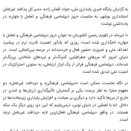
به گزارش پایگاه خبری پایداری ملی، جواد لقمان زاده، مدیر کل پدافند غیرعامل
استانداری بوشهر، به مناسبت «روز دیپلماسی فرهنگی و تعامل با جهان» در
یادداشتی نوشت؛
۱۰ تیرماه، در تقویم رسمی کشورمان به عنوان «روز دیپلماسی فرهنگی و تعامل با
جهان» نام‌گذاری شده است؛ روزی که یادآور اهمیتِ قدرتِ نرم در پیشبرد
اهداف ملی و ضرورتِ حضورِ فعال و خردمندانه در عرصه بین‌المللی است. در
دنیای امروز که مرز‌های جغرافیایی کمرنگ‌تر و نبرد‌های شناختی پررنگ‌تر
شده‌اند، دیپلماسی فرهنگی فراتر از یک ابزارِ ارتباطی، به ستونی استراتژیک در
امنیت ملی تبدیل شده است.
در نگاه نخست، ممکن است «دیپلماسی فرهنگی» و «پدافند غیرعامل» دو
مفهومِ مجزا به نظر برسند؛ یکی بر گسترشِ تأثیرگذاریِ ارزش‌ها و تمدن در
خارج از مرز‌ها تأکید دارد و دیگری بر صیانت و افزایش پایداریِ زیرساخت‌ها در
داخل. اما با تعمقی در دنیای نوین، درمی‌یابیم که این دو، روی دیگرِ یک سکه
هستند. در واقع، دیپلماسی فرهنگی فعال‌ترین لایه «پدافند غیرعاملِ نرم»
است.