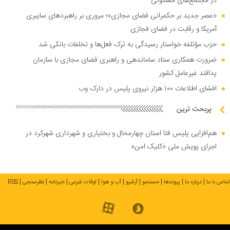
در مجتمع‌های مسکونی
«عصر جدید بر حکمرانی فضای مجازی»؛ مروری بر راهبرد‌های سایبری
آمریکا و رقابت در فضای فجازی
حزب مؤتلفه خواستار رسیدگی به ترک فعل‌ها و تخلفات بانکی شد
ضرورت همکاری ستاد ساماندهی و راهبری فضای مجازی با سازمان
پدافند غیرعامل کشور
افشای اطلاعات ۱۰۰ هزار نیروی پلیس در دارک وب
پربحث ترین
هم‌افزایی پلیس فتا استان چهارمحال و بختیاری و شهرداری شهرکرد در
اجرای پویش ملی «کلیک امن»
تماس با ما
درباره ما
پیوندها
جستجو
آرشیو
آب و هوا
اوقات شرعی
خبرنامه
نظرسنجی
RSS