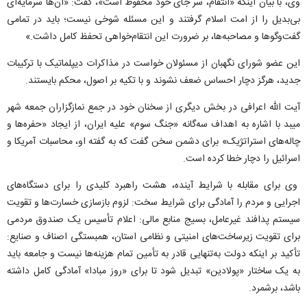
وی، با بیان اینکه «انتقام، سر جای خود محفوظ است»، گفت: «آن‌ها سرمایه‌ای
بی‌بدیل را از امت اسلام گرفتند و این مسئله شوخی نیست؛ باید در تمامی
گفت‌و‌گو‌ها و مصاحبه‌ها، بر ضرورت این انتقام‌خواهی تحفظ کامل داشت.»
این عضو شورای نگهبان از مسئولان خواست در مذاکرات دیپلماتیک با ترکیبات
جدید، هرگز دچار احساس ضعف نشوند و با تکیه بر اصول، محکم بایستند.
آیت الله اعرافی در بخش دیگری از سخنان خود در جمع نمازگزاران جمعه شهر
میبد با اشاره به اهداف سه‌گانه «جنگ سوم» علیه ایران، از ایجاد «حفره‌ها و
چاله‌های استراتژیک» برای دشمن سخن گفت که به گفته او، محاسبات آمریکا و
اسرائیل را دچار خطا کرده است.
وی برای مقابله با شرایط آینده، هشت راهبرد کلیدی را برای دستگاه‌های
اجرایی و مردم را آمادگی برای شرایط سخت: لزوم بازسازی خسارت‌ها و تقویت
سیستم پدافند غیرعامل، بسیج منابع مالی: اعلام تأسیس یک صندوق مردمی
برای تقویت زیرساخت‌های امنیتی و نظامی استان، همبستگی اصناف و صنایع:
تأکید بر اینکه دولت به‌تنهایی قادر به تأمین تمام هزینه‌ها نیست و جامعه باید
به یک ساختار «پولادین» تبدیل شود تا برای «روز مبادا» آمادگی کامل داشته
باشد، برشمرد.