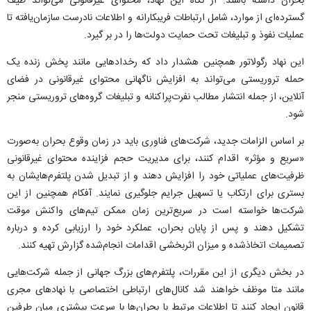
بحران داشته باشند. از نگاه این نهاد، محتوای غیرقانونی می‌تواند طیف
گسترده‌ای از موارد، شامل ارتباطات فریبکارانه و اطلاعات نادرست سازمان‌یافته تا
عملیات نفوذ و تبلیغات تحت حمایت دولت‌ها را در بر گیرد.
این نهاد رگولاتور همچنین هشدار داد که رخداد‌هایی مانند پخش زنده یک
حمله تروریستی می‌تواند به افزایش ناگهانی محتوای غیرقانونی در فضای
آنلاین، از جمله انتشار مطالب نفرت‌پراکنانه و تبلیغات گروه‌های تروریستی منجر
شود.
بر اساس الزامات جدید، شرکت‌های فناوری باید در زمان وقوع بحران به‌صورت
«سریع و مؤثر» اقدام کنند، برای مدیریت حجم فزاینده محتوای غیرقانونی
ظرفیت‌های عملیاتی خود را افزایش دهند و از تبدیل شدن پلتفرم‌هایشان به
بستری برای ارتکاب یا تسهیل جرایم جلوگیری نمایند. آفکام همچنین از این
شرکت‌ها خواسته است در سریع‌ترین زمان ممکن تیم‌های واکنش موقت
تشکیل دهند و پس از پایان بحران، عملکرد خود را ارزیابی کرده و درباره
تصمیمات اتخاذشده و میزان اثربخشی اقدامات انجام‌شده گزارش تهیه کنند.
در بخش دیگری از این مقررات، پلتفرم‌های بزرگ جهانی از جمله شرکت‌هایی
مانند متا موظف خواهند شد کانال‌های ارتباطی اختصاصی با نهاد‌های مجری
قانون ایجاد کنند تا اطلاعات مرتبط با بحران‌ها با سرعت بیشتری میان طرفین