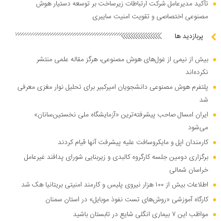
تأکید مدیرعامل شرکت ارتباطات زیرساخت بر توسعه دستیار هوش
مصنوعی اختصاصی و تقویت امنیت سایبری
پربازدید ها
بیش از نیمی از غول‌های هوش مصنوعی، هرگز مقاله علمی منتشر
نکرده‌اند
پلتفرم هوش مصنوعی دانشجویان امیرکبیر برای تحلیل نوار مغزی معرفی
شد
ایران امسال صاحب پیشرفته‌ترین «آزمایشگاه ملی نخستین‌سانان»
می‌شود
کارمندان اپل و مایکروسافت علیه پیشرفت آنها قیام کردند
برگزاری دومین جلسه کارگروه کالبدی و زیربنایی شورای پدافند غیرعامل
خراسان شمالی
اطلاعات بیش از ۱۰۰ هزار نیروی پلیس و کارمند امنیتی بریتانیا هک شد
کارگاه آموزشی «روش‌های تست نفوذ موبایل» در استان سمنان
مواظب این ۷ بیماری انگلی شایع در تابستان باشید