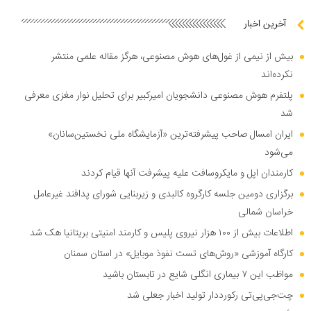
آخرین اخبار
بیش از نیمی از غول‌های هوش مصنوعی، هرگز مقاله علمی منتشر
نکرده‌اند
پلتفرم هوش مصنوعی دانشجویان امیرکبیر برای تحلیل نوار مغزی معرفی
شد
ایران امسال صاحب پیشرفته‌ترین «آزمایشگاه ملی نخستین‌سانان»
می‌شود
کارمندان اپل و مایکروسافت علیه پیشرفت آنها قیام کردند
برگزاری دومین جلسه کارگروه کالبدی و زیربنایی شورای پدافند غیرعامل
خراسان شمالی
اطلاعات بیش از ۱۰۰ هزار نیروی پلیس و کارمند امنیتی بریتانیا هک شد
کارگاه آموزشی «روش‌های تست نفوذ موبایل» در استان سمنان
مواظب این ۷ بیماری انگلی شایع در تابستان باشید
چت‌جی‌پی‌تی رکورددار تولید اخبار جعلی شد