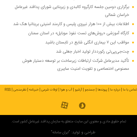
برگزاری دومین جلسه کارگروه کالبدی و زیربنایی شورای پدافند غیرعامل
خراسان شمالی
اطلاعات بیش از ۱۰۰ هزار نیروی پلیس و کارمند امنیتی بریتانیا هک شد
کارگاه آموزشی «روش‌های تست نفوذ موبایل» در استان سمنان
مواظب این ۷ بیماری انگلی شایع در تابستان باشید
چت‌جی‌پی‌تی رکورددار تولید اخبار جعلی شد
تأکید مدیرعامل شرکت ارتباطات زیرساخت بر توسعه دستیار هوش
مصنوعی اختصاصی و تقویت امنیت سایبری
تماس با ما
درباره ما
پیوندها
جستجو
آرشیو
آب و هوا
اوقات شرعی
خبرنامه
نظرسنجی
RSS
تمام حقوق مادی و معنوی این سایت متعلق به سازمان پدافند غیرعامل کشور است.
طراحی و تولید:
"ایران سامانه"