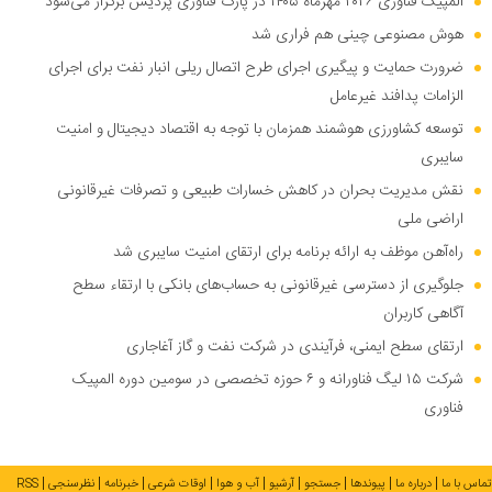
المپیک فناوری ۲۰۲۶ مهرماه ۱۴۰۵ در پارک فناوری پردیس برگزار می‌شود
هوش مصنوعی چینی هم فراری شد
ضرورت حمایت و پیگیری اجرای طرح اتصال ریلی انبار نفت برای اجرای
الزامات پدافند غیرعامل
توسعه کشاورزی هوشمند همزمان با توجه به اقتصاد دیجیتال و امنیت
سایبری
نقش مدیریت بحران در کاهش خسارات طبیعی و تصرفات غیرقانونی
اراضی ملی
راه‌آهن موظف به ارائه برنامه برای ارتقای امنیت سایبری شد
جلوگیری از دسترسی غیرقانونی به حساب‌های بانکی با ارتقاء سطح
آگاهی کاربران
ارتقای سطح ایمنی، فرآیندی در شرکت نفت و گاز آغاجاری
شرکت ۱۵ لیگ فناورانه و ۶ حوزه تخصصی در سومین دوره المپیک
فناوری
تماس با ما
درباره ما
پیوندها
جستجو
آرشیو
آب و هوا
اوقات شرعی
خبرنامه
نظرسنجی
RSS