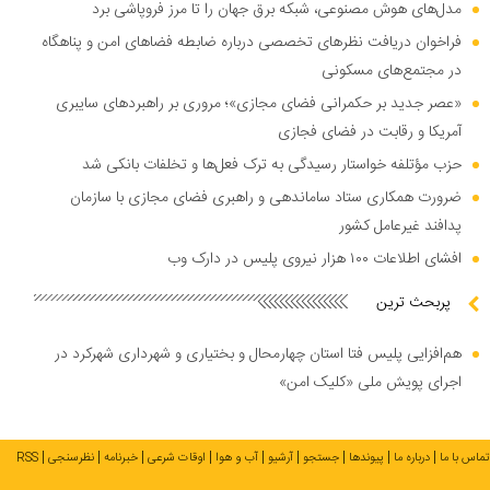
مدل‌های هوش مصنوعی، شبکه برق جهان را تا مرز فروپاشی برد
فراخوان دریافت نظر‌های تخصصی درباره ضابطه فضا‌های امن و پناهگاه
در مجتمع‌های مسکونی
«عصر جدید بر حکمرانی فضای مجازی»؛ مروری بر راهبرد‌های سایبری
آمریکا و رقابت در فضای فجازی
حزب مؤتلفه خواستار رسیدگی به ترک فعل‌ها و تخلفات بانکی شد
ضرورت همکاری ستاد ساماندهی و راهبری فضای مجازی با سازمان
پدافند غیرعامل کشور
افشای اطلاعات ۱۰۰ هزار نیروی پلیس در دارک وب
پربحث ترین
هم‌افزایی پلیس فتا استان چهارمحال و بختیاری و شهرداری شهرکرد در
اجرای پویش ملی «کلیک امن»
تماس با ما
درباره ما
پیوندها
جستجو
آرشیو
آب و هوا
اوقات شرعی
خبرنامه
نظرسنجی
RSS