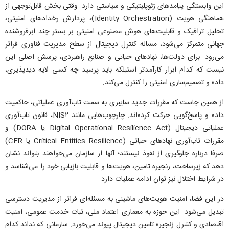
این وابستگی پیامد‌های ژئوپلیتیکی و سیاستی دارد. وقتی بخش قابل‌توجهی از
هماهنگی هویت (Identity Orchestration)، پردازش رخداد‌های امنیتی،
تحلیل ترافیک و قابلیت‌های هوش مصنوعی امنیتی بر بستر چند ابرفروشنده
جهانی متمرکز می‌شود، مساله کنترل دیجیتال از سطح مدیریت فناوری فراتر
می‌رود. برای دولت‌ها، نهاد‌های حیاتی و صنایع راهبردی، پرسش اصلی این
نیست که کدام ابزار کارآمدتر استبلکه باید پرسید چه کسی لایه دیدپذیری،
داده و تصمیم‌سازی امنیتی را کنترل می‌کند.
از همین جاست که مقررات جدید سایبری به سمت تاب‌آوری عملیاتی، حاکمیت
داده و پاسخ‌گویی حرکت کرده‌اند. چارچوب‌هایی مانند NIS۲، قانون تاب‌آوری
عملیاتی دیجیتال (Digital Operational Resilience Act یا DORA) و
مقررات تاب‌آوری نهاد‌های حیاتی (Critical Entities Resilience یا CER)
صرفا درباره جلوگیری از نفوذ نیستند؛ آنها از سازمان می‌خواهند بتواند نشان
دهد که زیرساخت، زنجیره تامین، هویت‌ها و قابلیت بازیابی خود را می‌شناسد و
در شرایط اختلال نیز توان ادامه عملیات دارد.
در این فضا، امنیت هویت‌های ماشینی به مسئله‌ای فراتر از مدیریت دسترسی
تبدیل می‌شود. این حوزه به معماری اعتماد ملی، ثبات خدمت عمومی، امنیت
اقتصادی و کنترل زنجیره تامین دیجیتال پیوند می‌خورد. سازمانی که نداند کدام