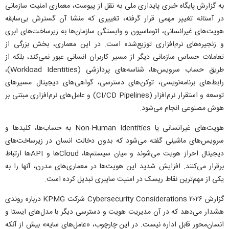
به گزارش پایگاه خبری پایداری ملی به نقل از پیوست، معماری امنیت سازمانی
در آستانه تغییر مهمی قرار گرفته، تغییری که منشا آن گسترش بی‌سابقه
هویت‌های غیرانسانی، اتوماسیون و وابستگی سازمان‌ها به زیرساخت‌های ابری
و زنجیره‌های نرم‌افزاری توزیع‌شده است. در این معماری، بخش بزرگی از
تعاملات حساس سازمانی دیگر از مسیر کاربران انسانی عبور نمی‌کند، بلکه از
طریق حساب سرویس‌ها، شناسه‌های پردازشی (Workload Identities)،
رابط‌های برنامه‌نویسی، توکن‌های دسترسی، گواهی‌های دیجیتال مسیر‌های
توسعه و استقرار نرم‌افزار (CI/CD Pipelines) و عامل‌های نرم‌افزاری مبتنی بر
هوش مصنوعی انجام می‌شود.
هویت‌های غیرانسانی یا Non-Human Identities به حساب‌ها، کلید‌ها و
سرویس‌های ماشینی گفته می‌شود که بدون دخالت انسان در زیرساخت‌های
دیجیتال احراز هویت می‌شوند و میان سیستم‌ها، Cloud‌ها و API‌ها ارتباط
برقرار می‌کنند. افزایش شدید این هویت‌ها در معماری‌های مدرن، آنها را به
یکی از مهم‌ترین نقاط ریسک در امنیت سایبری تبدیل کرده است.
گزارش Cybersecurity Considerations ۲۰۲۶ شرکت KPMG درباره روندی
هشدار می‌دهد که در آن مدیریت هویت و دسترسی دیگر با مدل‌های ایستا و
انسان‌محور قابل اداره نیست. در این چارچوب، «عامل‌های سایه» بیش از آنکه