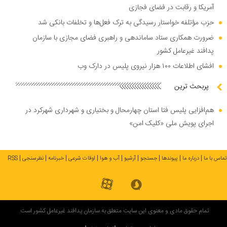
آمریکا و رقابت در فضای فجازی
حزب مؤتلفه خواستار رسیدگی به ترک فعل‌ها و تخلفات بانکی شد
ضرورت همکاری ستاد ساماندهی و راهبری فضای مجازی با سازمان
پدافند غیرعامل کشور
افشای اطلاعات ۱۰۰ هزار نیروی پلیس در دارک وب
پربحث ترین
هم‌افزایی پلیس فتا استان چهارمحال و بختیاری و شهرداری شهرکرد در
اجرای پویش ملی «کلیک امن»
تماس با ما
درباره ما
پیوندها
جستجو
آرشیو
آب و هوا
اوقات شرعی
خبرنامه
نظرسنجی
RSS
تمام حقوق مادی و معنوی این سایت متعلق به سازمان پدافند غیرعامل کشور است.