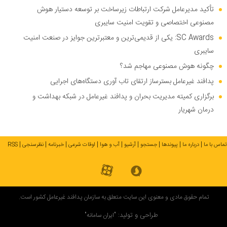
تأکید مدیرعامل شرکت ارتباطات زیرساخت بر توسعه دستیار هوش
مصنوعی اختصاصی و تقویت امنیت سایبری
SC Awards: یکی از قدیمی‌ترین و معتبرترین جوایز در صنعت امنیت
سایبری
چگونه هوش مصنوعی مهاجم شد؟
پدافند غیرعامل بسترساز ارتقای تاب آوری دستگاه‌های اجرایی
برگزاری کمیته مدیریت بحران و پدافند غیرعامل در شبکه بهداشت و
درمان شهریار
تماس با ما
درباره ما
پیوندها
جستجو
آرشیو
آب و هوا
اوقات شرعی
خبرنامه
نظرسنجی
RSS
تمام حقوق مادی و معنوی این سایت متعلق به سازمان پدافند غیرعامل کشور است.
طراحی و تولید:
"ایران سامانه"