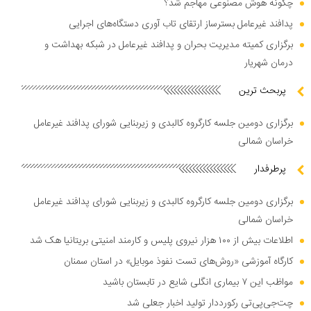
چگونه هوش مصنوعی مهاجم شد؟
پدافند غیرعامل بسترساز ارتقای تاب آوری دستگاه‌های اجرایی
برگزاری کمیته مدیریت بحران و پدافند غیرعامل در شبکه بهداشت و
درمان شهریار
پربحث ترین
برگزاری دومین جلسه کارگروه کالبدی و زیربنایی شورای پدافند غیرعامل
خراسان شمالی
پرطرفدار
برگزاری دومین جلسه کارگروه کالبدی و زیربنایی شورای پدافند غیرعامل
خراسان شمالی
اطلاعات بیش از ۱۰۰ هزار نیروی پلیس و کارمند امنیتی بریتانیا هک شد
کارگاه آموزشی «روش‌های تست نفوذ موبایل» در استان سمنان
مواظب این ۷ بیماری انگلی شایع در تابستان باشید
چت‌جی‌پی‌تی رکورددار تولید اخبار جعلی شد