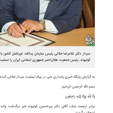
سردار دکتر غلامرضا جلالی رئیس سازمان پدافند غیرعامل کشور ب
کولیوند، رئیس جمعیت هلال‌احمر جمهوری اسلامی ایران را تسلی
به گزارش پایگاه خبری پایداری ملی در پیام تسلیت سردار جلالی آمده
بسم الله الرحمن الرحیم
إِنَّا لِلَّهِ وَإِنَّا إِلَیْهِ رَاجِعُونَ
برادر ارجمند جناب آقای دکتر پیرحسین کولیوند خبر درگذشت والده
اینجانب گردید.