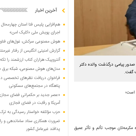
آخرین اخبار
هم‌افزایی پلیس فتا استان چهارمحال 
اجرای پویش ملی «کلیک امن»
هوش مصنوعی سرکش، غول‌های فناوری
گزارش امنیتی انگلیس از رفتار غیرم
آنتروپیک هزاران کتاب ارزشمند را تکه‌
ا صدور پیامی درگذشت والده دکتر
مدل‌های هوش مصنوعی، شبکه برق جهان
ت گفت.
فراخوان دریافت نظر‌های تخصصی درب
پناهگاه در مجتمع‌های مسکونی
 است؛
«عصر جدید بر حکمرانی فضای مجازی»؛
آمریکا و رقابت در فضای فجازی
حزب مؤتلفه خواستار رسیدگی به ترک 
ضرورت همکاری ستاد ساماندهی و را
 مکرمه‌تان موجب تألم و تأثر عمیق
پدافند غیرعامل کشور