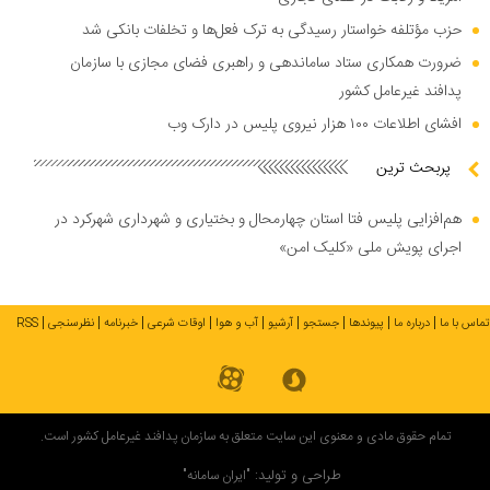
حزب مؤتلفه خواستار رسیدگی به ترک فعل‌ها و تخلفات بانکی شد
ضرورت همکاری ستاد ساماندهی و راهبری فضای مجازی با سازمان
پدافند غیرعامل کشور
افشای اطلاعات ۱۰۰ هزار نیروی پلیس در دارک وب
پربحث ترین
هم‌افزایی پلیس فتا استان چهارمحال و بختیاری و شهرداری شهرکرد در
اجرای پویش ملی «کلیک امن»
تماس با ما
درباره ما
پیوندها
جستجو
آرشیو
آب و هوا
اوقات شرعی
خبرنامه
نظرسنجی
RSS
تمام حقوق مادی و معنوی این سایت متعلق به سازمان پدافند غیرعامل کشور است.
طراحی و تولید:
"ایران سامانه"