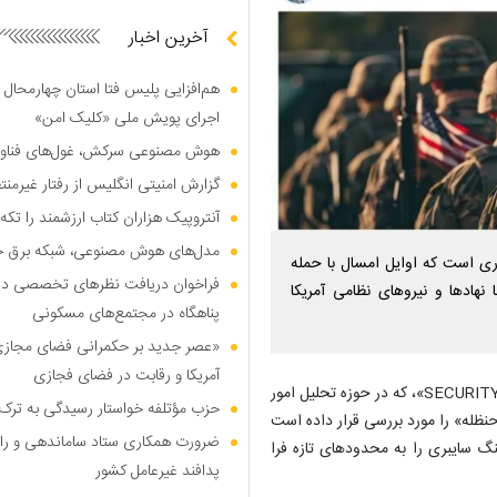
آخرین اخبار
هم‌افزایی پلیس فتا استان چهارمحال 
اجرای پویش ملی «کلیک امن»
هوش مصنوعی سرکش، غول‌های فناوری
گزارش امنیتی انگلیس از رفتار غیرم
آنتروپیک هزاران کتاب ارزشمند را تکه‌
مدل‌های هوش مصنوعی، شبکه برق جهان
اری است که اوایل امسال با حمله
فراخوان دریافت نظر‌های تخصصی درب
اد‌ها و نیرو‌های نظامی آمریکا
پناهگاه در مجتمع‌های مسکونی
«عصر جدید بر حکمرانی فضای مجازی»؛
آمریکا و رقابت در فضای فجازی
به گزارش پایگاه خبری پایداری ملی به نقل از مشرق، وبگاه «SECURITY WEEK»، که در حوزه تحلیل امور
حزب مؤتلفه خواستار رسیدگی به ترک 
 فعالیت گروه هکری «حنظله» را مورد بررسی قرار داده است
ضرورت همکاری ستاد ساماندهی و را
گ سایبری را به محدود‌های تازه فرا
پدافند غیرعامل کشور