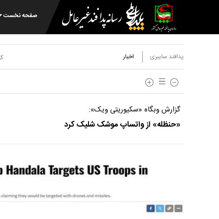
صفحه نخست
پدافند سایبری
اخبار
کد
گزارش وبگاه «سکیوریتی ویک»:
«حنظله» از واتساپ موشک شلیک کرد