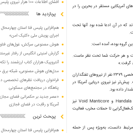
افشای اطلاعات ۱۰۰ هزار نیروی پلیس در دارک وب
های آمریکایی مستقر در بحرین را در
پربازدید ها
اند که در آن ادعا شده بود آنها تحت
هم‌افزایی پلیس فتا استان چهارمحال 
ت.
اجرای پویش ملی «کلیک امن»
این گروه بوده، آمده است:
هوش مصنوعی سرکش، غول‌های فناوری
گزارش امنیتی انگلیس از رفتار غیرم
ست و هر حرکت شما تحت نظر ماست.
آنتروپیک هزاران کتاب ارزشمند را تکه‌
د گرفت.»
مدل‌های هوش مصنوعی، شبکه برق جهان
این گروه روز سه‌شنبه در کانال تلگرامی خود نیز مدعی شد اطلاعات شخصی ۲۳۷۹ نفر از نیرو‌های تفنگداران
فراخوان دریافت نظر‌های تخصصی درب
پیش‌تر نیز نیروی دریایی آمریکا در
پناهگاه در مجتمع‌های مسکونی
شدار داده بود.
«عصر جدید بر حکمرانی فضای مجازی»؛
گروه حنظله که با نام‌های دیگری مانند Handala Hack، Red Sandstorm و Void Manticore نیز
آمریکا و رقابت در فضای فجازی
و در حوزه‌هایی از هک‌فعال‌گرایی تا حملات مخرب فعالیت
پربحث ترین
 مرتبط دانست، به‌ویژه پس از حمله
هم‌افزایی پلیس فتا استان چهارمحال 