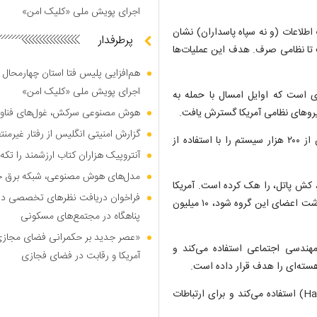
اجرای پویش ملی «کلیک امن»
باط این گروه با وزارت اطلاعات (و نه سپاه پاسداران) نشان
پرطرفدار
 تا نظامی صرف. هدف این عملیات‌ها
هم‌افزایی پلیس فتا استان چهارمحال 
اجرای پویش ملی «کلیک امن»
ری است که اوایل امسال با حمله به
یرو‌های نظامی آمریکا گسترش یافت.
هوش مصنوعی سرکش، غول‌های فناوری
گزارش امنیتی انگلیس از رفتار غیرم
این گروه همچنین مدعی شده که در حمله به شرکت Stryker بیش از ۲۰۰ هزار سیستم را با استفاده از
آنتروپیک هزاران کتاب ارزشمند را تکه‌
مدل‌های هوش مصنوعی، شبکه برق جهان
ش پاتل، را هک کرده است. آمریکا
فراخوان دریافت نظر‌های تخصصی درب
این حادثه را تأیید کرده و برای اطلاعاتی که منجر به شناسایی و بازداشت اعضای این گروه شود، ۱۰ میلیون
پناهگاه در مجتمع‌های مسکونی
«عصر جدید بر حکمرانی فضای مجازی»؛
مهندسی اجتماعی استفاده می‌کند و
آمریکا و رقابت در فضای فجازی
هسته‌ای را هدف قرار داده است.
حنظله همچنین از بدافزار‌های پاک‌کننده (مانند BiBi Wiper و Hamsa) استفاده می‌کند و برای ارتباطات