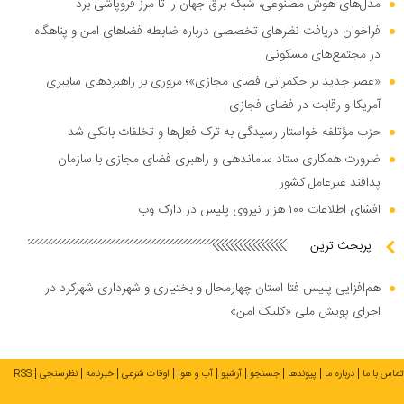
مدل‌های هوش مصنوعی، شبکه برق جهان را تا مرز فروپاشی برد
فراخوان دریافت نظر‌های تخصصی درباره ضابطه فضا‌های امن و پناهگاه
در مجتمع‌های مسکونی
«عصر جدید بر حکمرانی فضای مجازی»؛ مروری بر راهبرد‌های سایبری
آمریکا و رقابت در فضای فجازی
حزب مؤتلفه خواستار رسیدگی به ترک فعل‌ها و تخلفات بانکی شد
ضرورت همکاری ستاد ساماندهی و راهبری فضای مجازی با سازمان
پدافند غیرعامل کشور
افشای اطلاعات ۱۰۰ هزار نیروی پلیس در دارک وب
پربحث ترین
هم‌افزایی پلیس فتا استان چهارمحال و بختیاری و شهرداری شهرکرد در
اجرای پویش ملی «کلیک امن»
تماس با ما
درباره ما
پیوندها
جستجو
آرشیو
آب و هوا
اوقات شرعی
خبرنامه
نظرسنجی
RSS