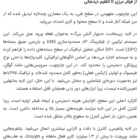
از فیلتر مرزی تا تنظیم دیده‌بانی
این چارچوب مفهومی در سطح فنی، به یک معماری چندلایه تبدیل شده که از
مرز شبکه آغاز شده و تا سطح محتوا و کاربر امتداد می‌یابد.
در لایه زیرساخت، «دیوار آتش بزرگ» به‌عنوان نقطه ورود عمل می‌کند. این
سیستم ترکیبی از فیلترینگ IP، مسدودسازی DNS و بازرسی عمیق بسته‌ها
(DPI) است. DPI امکان تحلیل ترافیک در سطح بسته‌های داده را فراهم کرده
و به سیستم اجازه می‌دهد بر اساس الگو‌های ترافیکی، کلیدواژه‌ها یا حتی نوع
پروتکل، دسترسی را محدود کند. در این چارچوب، سرویس‌هایی مانند گوگل،
فیسبوک و توئیتر (ایکس فعلی) به‌طور کامل مسدود شده‌اند و ترافیک VPN‌ها
نیز به‌صورت دوره‌ای شناسایی و مختل می‌شود. با این حال، این لایه به‌تنهایی
تعیین‌کننده نیست، زیرا ابزار‌های دور زدن همچنان قابل استفاده هستند.
کارکرد اصلی این سطح، افزایش هزینه دسترسی و ایجاد فیلتر اولیه است، زیرا
کنترل کامل در این لایه نیازمند هزینه‌های بسیار بالا و مداخله دائمی است. به
همین دلیل، بار اصلی کنترل به سطوح بالاتر منتقل شده است.
در لایه پلتفرمی، کنترل با دقت و کارایی بیشتری اعمال می‌شود. پلتفرم‌هایی
مانند وی‌چت با بیش از ۱.۳ میلیارد کاربر فعال ماهانه و Douyin، به هاب‌های