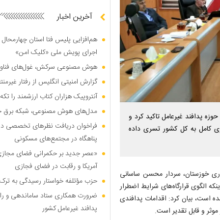
آخرین اخبار
هم‌افزایی پلیس فتا استان چهارمحال 
اجرای پویش ملی «کلیک امن»
هوش مصنوعی سرکش، غول‌های فناوری
گزارش امنیتی انگلیس از رفتار غیرم
آنتروپیک هزاران کتاب ارزشمند را تکه‌
مدل‌های هوش مصنوعی، شبکه برق جهان
حوزه پدافند غیرعامل تاکید کرد و
فراخوان دریافت نظر‌های تخصصی درب
گوی کامل به کل کشور تسری داده
پناهگاه در مجتمع‌های مسکونی
«عصر جدید بر حکمرانی فضای مجازی»؛
آمریکا و رقابت در فضای فجازی
نداری خوزستان، سردار محسن ساسانی
حزب مؤتلفه خواستار رسیدگی به ترک 
نکه الگوی قرارگاه‌های شرایط اضطرار
ضرورت همکاری ستاد ساماندهی و را
شده است، بیان کرد: اقدامات پدافندی
پدافند غیرعامل کشور