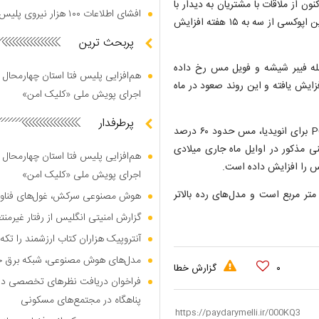
 از ملاقات با مشتریان به دیدار با
افشای اطلاعات ۱۰۰ هزار نیروی پلیس در دارک وب
تهیه کنندگان تغییر کرده، زیرا زمان انتظار برای مواد شیمیایی مانند رزین اپوکسی از سه به ۱۵ هفته افزایش
پربحث ترین
دیگر از جمله فیبر شیشه و فویل مس رخ داده
هم‌افزایی پلیس فتا استان چهارمحال 
تا این نقطه از سال جاری حدود ۳۰ درصد افزایش یافته و این روند صعود در ماه
اجرای پویش ملی «کلیک امن»
پرطرفدار
به گفته شرکت «ویتکور جاینت تکنولوژی» یک تامین کننده چینی PCB برای انویدیا، مس حدود ۶۰ درصد
ی مذکور در اوایل ماه جاری میلادی
هم‌افزایی پلیس فتا استان چهارمحال 
مس را افزایش داده است.
اجرای پویش ملی «کلیک امن»
۱۳ یوان یا ۲۰۴ دلار به ازای هر متر مربع است و مدل‌های رده بالاتر
هوش مصنوعی سرکش، غول‌های فناوری
گزارش امنیتی انگلیس از رفتار غیرم
آنتروپیک هزاران کتاب ارزشمند را تکه‌
مدل‌های هوش مصنوعی، شبکه برق جهان
۰
گزارش خطا
فراخوان دریافت نظر‌های تخصصی درب
پناهگاه در مجتمع‌های مسکونی