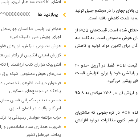
افشای اطلاعات ۱۰۰ هزار نیروی پلیس در دارک وب
ه حدود ۷۰ درصد رزین با خلوص بالای جهان را در مجتمع جبیل تولید
پربازدید ها
 ماده به شدت کاهش یافته است.
هم‌افزایی پلیس فتا استان چهارمحال 
بارگیری به داخل و خارج از حوزه خلیج فارس نیز به دلیل جنگ دچار اختلال شده است. قیمت‌های PCB از
اجرای پویش ملی «کلیک امن»
ر‌های هوش مصنوعی است. به گفته سه
دگان برای تامین مواد اولیه و کاهش
هوش مصنوعی سرکش، غول‌های فناوری
گزارش امنیتی انگلیس از رفتار غیرم
آنتروپیک هزاران کتاب ارزشمند را تکه‌
تحلیلگران موسسه «گلدمن ساکس» در یادداشتی جدید نوشته‌اند، قیمت PCB فقط در آوریل حدو ۴۰
 رایانشی خود را برای افزایش قیمت
مدل‌های هوش مصنوعی، شبکه برق جهان
خایر پیشی می‌گیرد.
فراخوان دریافت نظر‌های تخصصی درب
پناهگاه در مجتمع‌های مسکونی
پیش بینی می‌شود صنعت جهانی PCB حدود ۱۲.۴ درصد رشد کند و ارزش آن در ۲۰۲۶ میلادی به ۹۵.۸
«عصر جدید بر حکمرانی فضای مجازی»؛
آمریکا و رقابت در فضای فجازی
به گفته یک مدیر ارشد شرکت «Daeduck Electronics»، تولید کننده PCB در کره جنوبی که مشتریان
حزب مؤتلفه خواستار رسیدگی به ترک 
و AMD دارد، این موسسه از هم اکنون مذاکرات درباره افزایش
ضرورت همکاری ستاد ساماندهی و را
پدافند غیرعامل کشور