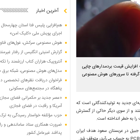
آخرین اخبار
هم‌افزایی پلیس فتا استان چهارمحال 
اجرای پویش ملی «کلیک امن»
هوش مصنوعی سرکش، غول‌های فناوری
گزارش امنیتی انگلیس از رفتار غیرم
آنتروپیک هزاران کتاب ارزشمند را تکه‌
ب افزایش قیمت بردمدار‌های چاپی
مدل‌های هوش مصنوعی، شبکه برق جهان
انه گرفته تا سرور‌های هوش مصنوعی
فراخوان دریافت نظر‌های تخصصی درب
پناهگاه در مجتمع‌های مسکونی
«عصر جدید بر حکمرانی فضای مجازی»؛
به‌ای جدید به تولیدکنندگانی است که
آمریکا و رقابت در فضای فجازی
کنند و از سوی دیگر حاکی از گسترش
حزب مؤتلفه خواستار رسیدگی به ترک 
ت را به خطر انداخته است.
ضرورت همکاری ستاد ساماندهی و را
 جبیل در عربستان سعود هدف ایران
پدافند غیرعامل کشور