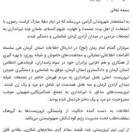
بسمه تعالی
به استحضار شهروندان گرامی می‌رساند که در ایام دههٔ مبارک کرامت رضوی، با
استعانت از اهل بیت عصمت و طهارت علیهم السلام، عاملان چند تیراندازی به
تجمعات مردمی در میدان آزادی کرمان شناسایی و دستگیر شدند.
سربازان گمنام امام زمان (عج) در اداره‌کل اطلاعات استان کرمان طی سلسله
اقدامات اطلاعاتی-عملیاتی و مجاهدت‌های خاموش و شبانه روزی، با بهره گیری
از همکاری و هم افزایی برادران خود در سپاه پاسداران، فرماندهی انتظامی
استان کرمان و دادگستری استان کرمان، موفق به شناسایی و دستگیری ضربتی
تروریست اصلی عامل تیراندازی به مردم قهرمان حاضر در تجمعات شبانه
میدان آزادی کرمان و سه عامل همدست او، شامل دو مرد و یک زن شدند.
تروریست‌های مذکور با تیراندازی به تجمع ضدآمریکایی-صهیونی موجب
مجروحیت دو مرد و یک دختر خردسال شده بودند.
اطلاعات به دست آمده حکایت از وابستگی تروریست‌ها به گروهک
سلطنت‌طلب تحت مدیریت رژیم کودک‌کش صهیونیستی می‌باشد.
از این تیم تروریستی چند قبضه سلاح گرم، سلاح‌های شکاری، مقادیر قابل