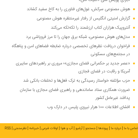
اجرای پویش ملی «کلیک امن»
هوش مصنوعی سرکش، غول‌های فناوری را به کاخ سفید کشاند
گزارش امنیتی انگلیس از رفتار غیرمنتظره هوش مصنوعی
آنتروپیک هزاران کتاب ارزشمند را تکه‌تکه می‌کند
مدل‌های هوش مصنوعی، شبکه برق جهان را تا مرز فروپاشی برد
فراخوان دریافت نظر‌های تخصصی درباره ضابطه فضا‌های امن و پناهگاه
در مجتمع‌های مسکونی
«عصر جدید بر حکمرانی فضای مجازی»؛ مروری بر راهبرد‌های سایبری
آمریکا و رقابت در فضای فجازی
حزب مؤتلفه خواستار رسیدگی به ترک فعل‌ها و تخلفات بانکی شد
ضرورت همکاری ستاد ساماندهی و راهبری فضای مجازی با سازمان
پدافند غیرعامل کشور
افشای اطلاعات ۱۰۰ هزار نیروی پلیس در دارک وب
تماس با ما
درباره ما
پیوندها
جستجو
آرشیو
آب و هوا
اوقات شرعی
خبرنامه
نظرسنجی
RSS