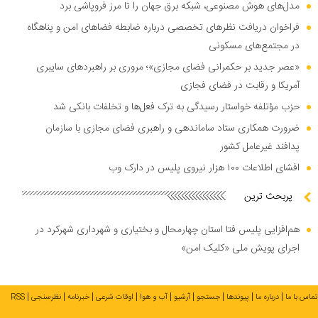
مدل‌های هوش مصنوعی، شبکه برق جهان را تا مرز فروپاشی برد
فراخوان دریافت نظر‌های تخصصی درباره ضابطه فضا‌های امن و پناهگاه
در مجتمع‌های مسکونی
«عصر جدید بر حکمرانی فضای مجازی»؛ مروری بر راهبرد‌های سایبری
آمریکا و رقابت در فضای فجازی
حزب مؤتلفه خواستار رسیدگی به ترک فعل‌ها و تخلفات بانکی شد
ضرورت همکاری ستاد ساماندهی و راهبری فضای مجازی با سازمان
پدافند غیرعامل کشور
افشای اطلاعات ۱۰۰ هزار نیروی پلیس در دارک وب
پربحث ترین
هم‌افزایی پلیس فتا استان چهارمحال و بختیاری و شهرداری شهرکرد در
اجرای پویش ملی «کلیک امن»
تماس با ما
درباره ما
پیوندها
جستجو
آرشیو
آب و هوا
اوقات شرعی
خبرنامه
نظرسنجی
RSS