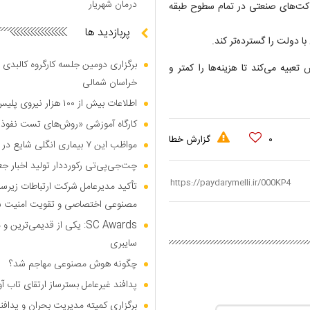
درمان شهریار
اکت‌های صنعتی در تمام سطوح طبقه
پربازدید ها
ا دولت را گسترده‌تر کند.
برگزاری دومین جلسه کارگروه کالبدی و
بیه می‌کند تا هزینه‌ها را کمتر و
خراسان شمالی
اطلاعات بیش از ۱۰۰ هزار نیروی پلیس و کارمند امنیتی بریتانیا هک شد
کارگاه آموزشی «روش‌های تست نفوذ م
۰
گزارش خطا
مواظب این ۷ بیماری انگلی شایع در تابستان باشید
چت‌جی‌پی‌تی رکورددار تولید اخبار ج
تأکید مدیرعامل شرکت ارتباطات زیر
مصنوعی اختصاصی و تقویت امنیت س
SC Awards: یکی از قدیمی‌ت
سایبری
چگونه هوش مصنوعی مهاجم شد؟
پدافند غیرعامل بسترساز ارتقای تاب آ
برگزاری کمیته مدیریت بحران و پدافن