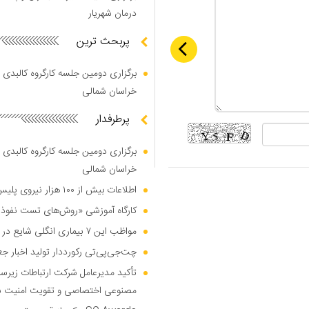
درمان شهریار
پربحث ترین
برگزاری دومین جلسه کارگروه کالبدی و
خراسان شمالی
پرطرفدار
برگزاری دومین جلسه کارگروه کالبدی و
خراسان شمالی
اطلاعات بیش از ۱۰۰ هزار نیروی پلیس و کارمند امنیتی بریتانیا هک شد
کارگاه آموزشی «روش‌های تست نفوذ م
مواظب این ۷ بیماری انگلی شایع در تابستان باشید
چت‌جی‌پی‌تی رکورددار تولید اخبار ج
تأکید مدیرعامل شرکت ارتباطات زیر
مصنوعی اختصاصی و تقویت امنیت س