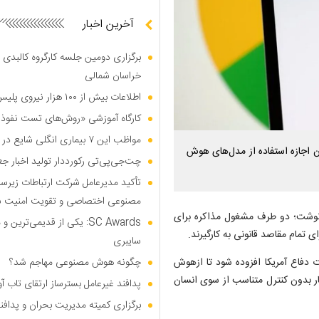
آخرین اخبار
برگزاری دومین جلسه کارگروه کالبدی و
خراسان شمالی
اطلاعات بیش از ۱۰۰ هزار نیروی پلیس و کارمند امنیتی بریتانیا هک شد
کارگاه آموزشی «روش‌های تست نفوذ م
مواظب این ۷ بیماری انگلی شایع در تابستان باشید
ن اجازه استفاده از مدل‌های هوش
چت‌جی‌پی‌تی رکورددار تولید اخبار ج
تأکید مدیرعامل شرکت ارتباطات زیر
مصنوعی اختصاصی و تقویت امنیت س
رز نوشت؛ دو طرف مشغول مذاکره برای
SC Awards: یکی از قدیمی‌ت
تمام مقاصد قانونی به کارگیرند.
سایبری
ت دفاع آمریکا افزوده شود تا ازهوش
چگونه هوش مصنوعی مهاجم شد؟
ر بدون کنترل متناسب از سوی انسان
پدافند غیرعامل بسترساز ارتقای تاب آ
برگزاری کمیته مدیریت بحران و پدافن