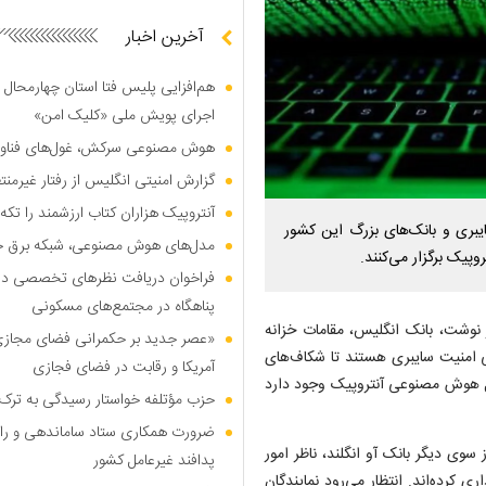
آخرین اخبار
هم‌افزایی پلیس فتا استان چهارمحال 
اجرای پویش ملی «کلیک امن»
هوش مصنوعی سرکش، غول‌های فناوری
گزارش امنیتی انگلیس از رفتار غیرم
آنتروپیک هزاران کتاب ارزشمند را تکه‌
یبری و بانک‌های بزرگ این کشور
مدل‌های هوش مصنوعی، شبکه برق جهان
یک برگزار می‌کنند.
فراخوان دریافت نظر‌های تخصصی درب
پناهگاه در مجتمع‌های مسکونی
ز نوشت، بانک انگلیس، مقامات خزانه
«عصر جدید بر حکمرانی فضای مجازی»؛
ه با مرکز ملی امنیت سایبری هستند تا شکاف‌های
آمریکا و رقابت در فضای فجازی
ل هوش مصنوعی آنتروپیک وجود دارد
حزب مؤتلفه خواستار رسیدگی به ترک 
ضرورت همکاری ستاد ساماندهی و را
سوی دیگر بانک آو انگلند، ناظر امور
پدافند غیرعامل کشور
 کرده‌اند. انتظار می‌رود نمایندگان