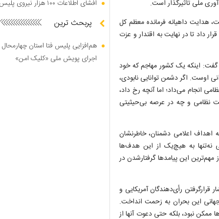
‌آوری ملی تأثیرگذار است.
افشای اطلاعات ۱۰۰ هزار نیروی پلیس در دارک وب
شت، هدایت داهیانه فرمانده معظم کل
پربحث ترین
رار داد تا در نهایت به اقتدار و عزت
هم‌افزایی پلیس فتا استان چهارمحال 
اجرای پویش ملی «کلیک امن»
، گفت: اینکه یک کشور مهاجم که خود
نی اوست. اگر دشمن توانایی نابودی،
امی انجام می‌داد؛ اما آنچه رخ داد،
ت نظامی و چه در عرصه بی‌حیثیتی
به اهداف اعلامی دشمنان، خاطرنشان
 نه‌تنها به هیچ‌یک از این هدف‌ها
 مهم‌ترین این پیامد‌ها گرفتارشدن در
 قرارگرفتن رأی‌دهندگان آمریکایی و
 جهانی این بحران به زحمت انداخت.
ها ممکن نبود، بلکه حتی دعوت آنها از