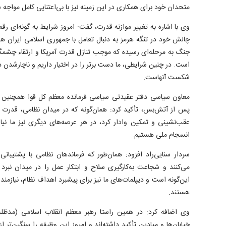
متحدان خود برای همکاری در این زمینه نیز با بی‌اعتنایی کامل مواجه 
وی با اشاره به تغییر موازنه قدرت، گفت: امروز شرایط به گونه‌ای رق
چالش خود در تنگه هرمز به دنبال تعامل با جمهوری اسلامی ایران 
جنگ به مرحله‌ای رسیده که موجب تنازل قدرت آمریکا و ارتقاء چشم
است. در چنین شرایطی، ما دست برتر را در اختیار داریم و ناچارشدن 
شکست آنهاست.
معاون سیاسی دفتر عقیدتی سیاسی فرمانده معظم کل قوا همچنین ب
پس از آتش‌بس، تأکید کرد: همان‌گونه که در میدان نظامی، قدرت 
عقب‌نشینی و تمکین وادار کرد، در هر عرصه‌های دیگری نیز ما نیا
انسجام ملی هستیم.
سردار سنایی‌راد افزود: همان‌طور که فرماندهان نظامی با پشتیبان
می‌کنند و شجاعت به‌کارگیری سلاح و ابتکار عمل را در میدان نبرد د
این‌گونه است و دیپلمات‌های ما نیز برای پیشبرد اهداف نظام، نیازمند
هستند.
وی اضافه کرد: در همین راستا رهبر معظم انقلاب اسلامی (مدظله
خیابان‌ها و میادین تأکید داشته‌اند و امروز این وظیفه را سنگین‌تر ا