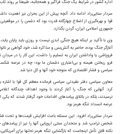
اداره کشور در شرایط یک جنگ فراگیر و همه‌جانبه، طبیعتاً بر روند تاب
سردار سنایی‌راد ادامه داد: آنچه پیش از این بحران نیز اهمیت دا
قوا و بهره‌گیری از اضلاع چهارگانه قدرت بود که دشمن را در موقعیتی ق
جمهوری اسلامی ایران، گردن بگذارد.
وی با تأکید بر اینکه هیچ جنگی ابدی نیست و روزی باید پایان یابد
آغازگر جنگ بوده، حاضر به آتش‌بس و مذاکره شد، خود گواهی بر ناتوا
فروپاشی یا واداشتن ایران به تسلیم را داشت، این کار را در میدان نظ
فرو ریختن هیمنه و بی‌اعتباری دشمنان ما بود؛ چه در عرصه شکس
سیاسی و فشار اقتصادی که متوجه خود آنها و کل دنیا شد.
معاون سیاسی دفتر عقیدتی سیاسی فرمانده معظم کل قوا با اشاره 
کرد: آنهایی که جنگ را آغاز کردند با وجود اهداف چندگانه اعلامی
نرسیدند، بلکه در باتلاق پیامد‌های اقدامات خود گرفتار شدند که یکی از
عرصه انسداد تنگه هرمز بود.
سردار سنایی‌راد افزود: این مسئله باعث افزایش قیمت‌ها و تحت فشار
شخص ترامپ شد و متحدان سنتی اروپایی آنها را نیز از پیامد‌های
نکته قابل تأمل اینجاست که بازگشایی تنگه هرمز نه‌تنها برای آمریکایی‌