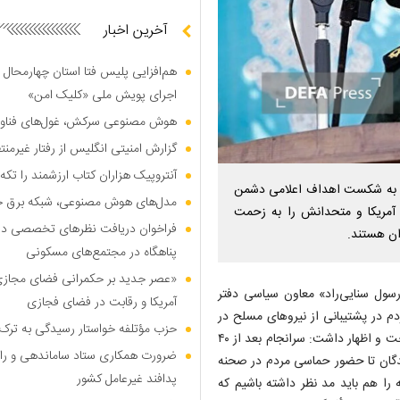
آخرین اخبار
هم‌افزایی پلیس فتا استان چهارمحال 
اجرای پویش ملی «کلیک امن»
هوش مصنوعی سرکش، غول‌های فناوری
گزارش امنیتی انگلیس از رفتار غیرم
آنتروپیک هزاران کتاب ارزشمند را تکه‌
ره به شکست اهداف اعلامی دشمن
مدل‌های هوش مصنوعی، شبکه برق جهان
رمز آمریکا و متحدانش را به زحمت
فراخوان دریافت نظر‌های تخصصی درب
ان هستند.
پناهگاه در مجتمع‌های مسکونی
«عصر جدید بر حکمرانی فضای مجازی»؛
رسول سنایی‌راد» معاون سیاسی دفتر
آمریکا و رقابت در فضای فجازی
 در پشتیبانی از نیرو‌های مسلح در
حزب مؤتلفه خواستار رسیدگی به ترک 
۴۰ روز مقاومت و تاب‌آوری ملی مقابل دشمن آمریکایی صهیونی پرداخت و اظهار داشت: سرانجام بعد از ۴۰
ضرورت همکاری ستاد ساماندهی و را
مندگان تا حضور حماسی مردم در صحنه
پدافند غیرعامل کشور
را هم باید مد نظر داشته باشیم که