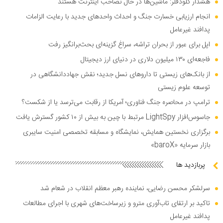
هشدار کلودفلر: ماشین‌ها در حال تصاحب اینترنت هستند
انجام ارزیابی خسارت جنگ و احداث واحد‌های جدید با رعایت الزامات
پدافند غیرعامل
اپل برای عبور از بحران تراشه، سراغ گزینه‌ای بحث‌برانگیز رفت
فاجعه‌ای ۱۳۰ میلیون دلاری در دنیای ارز دیجیتال
از بانک‌های زیستی تا دارو‌های نسل جدید؛ نقش جهاددانشگاهی در
توسعه علوم زیستی
ترامپ در محاصره جنگ فناوری؛ آمریکا از رقابت می‌ترسد یا از شکست؟
جاسوس‌افزار LightSpy مرتبط با چین به بیش از ۱۰ کشور گسترش یافت
برگزاری نخستین همایش، نمایشگاه و مسابقه تخصصی امنیت سایبری
بازار سرمایه «baroX»
پربازدید ها
سرلشکر محسن رضایی، نماینده رهبر معظم انقلاب در شعام شد
تاکید بر ارتقای تاب‌آوری مترو و زیرساخت‌های شهری با اجرای مطالعات
پدافند غیرعامل