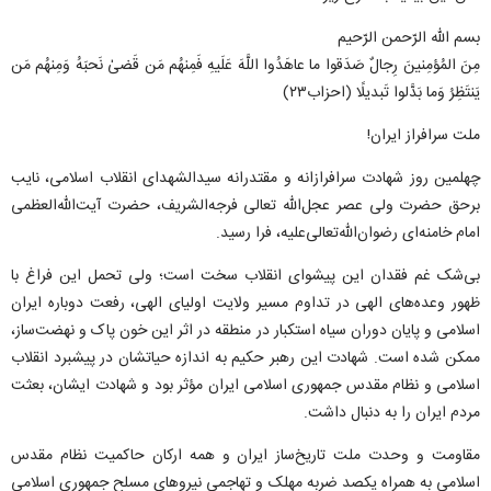
بسم الله الرّحمن الرّحیم
مِنَ المُؤمِنینَ رِجالٌ صَدَقوا ما عاهَدُوا اللَّهَ عَلَیهِ فَمِنهُم مَن قَضىٰ نَحبَهُ وَمِنهُم مَن
یَنتَظِرُ وَما بَدَّلوا تَبدیلًا (احزاب۲۳)
ملت سرافراز ایران!
چهلمین روز شهادت سرافرازانه و مقتدرانه سیدالشهدای انقلاب اسلامی، نایب
برحق حضرت ولی عصر عجل‌الله تعالی فرجه‌الشریف، حضرت آیت‌الله‌العظمی
امام خامنه‌ای رضوان‌الله‌تعالی‌علیه، فرا رسید.
بی‌شک غم فقدان این پیشوای انقلاب سخت است؛ ولی تحمل این فراغ با
ظهور وعده‌های الهی در تداوم مسیر ولایت اولیای الهی، رفعت دوباره ایران
اسلامی و پایان دوران سیاه استکبار در منطقه در اثر این خون پاک و نهضت‌ساز،
ممکن شده است. شهادت این رهبر حکیم به اندازه حیاتشان در پیشبرد انقلاب
اسلامی و نظام مقدس جمهوری اسلامی ایران مؤثر بود و شهادت ایشان، بعثت
مردم ایران را به دنبال داشت.
مقاومت و وحدت ملت تاریخ‌ساز ایران و همه ارکان حاکمیت نظام مقدس
اسلامی به همراه یکصد ضربه مهلک و تهاجمی نیرو‌های مسلح جمهوری اسلامی