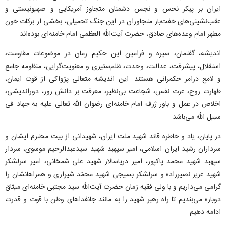
ایران بر پیکر نحس و نجس دشمنان متجاوز آمریکایی و صهیونیستی و
عقب‌نشینی‌های خفت‌بار متجاوزان در این جنگ تحمیلی، بخشی از برکات خون
مطهر امامِ وعده‌های صادق، حضرت آیت‌الله العظمی امام خامنه‌ای بوده‌اند.
اندیشه، گفتمان، سیره و فرامین این حکیم زمان در موضوعات مقاومت،
استقلال، پیشرفت، عدالت، وحدت، ظلم‌ستیزی و معنویت‌گرایی، منظومه جامع
و لامع درامر حکمرانی هستند. این اندیشه متعالی پژواکی از قوت ایمان،
طهارت روح، عزت نفس، شجاعت بی‌نظیر، معرفت بر دانش روز، دوراندیشی،
اخلاص در عمل و باور ژرف امام خامنه‌ای رضوان الله تعالی علیه به جهاد فی
سبیل الله می‌باشد.
در پایان، یاد و خاطره قائد شهید ملت ایران، شهیدانی از بیت محترم ایشان و
سرداران رشید ایران اسلامی، امیر سپهبد شهید سیدعبدالرحیم موسوی، سردار
سپهبد شهید محمد پاکپور، امیر دریاسالار شهید علی شمخانی، امیر سرلشکر
شهید عزیز نصیرزاده و سرلشکر بسیجی شهید محمّد شیرازی و همراهانشان را
گرامی می‌داریم و با ولی فقیه زمان حضرت آیت‌الله سید مجتبی خامنه‌ای میثاق
دوباره می‌بندیم تا راه رهبر شهید را به مانند جانفدا‌های وطن با قوت و قدرت
ادامه دهیم.