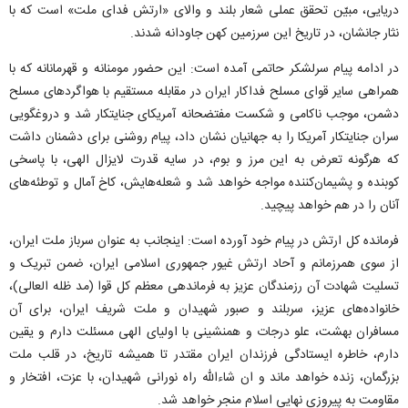
دریایی، مبیّن تحقق عملی شعار بلند و والای «ارتش فدای ملت» است که با
نثار جانشان، در تاریخ این سرزمین کهن جاودانه شدند.
در ادامه پیام سرلشکر حاتمی آمده است: این حضور مومنانه و قهرمانانه که با
همراهی سایر قوای مسلح فداکار ایران در مقابله مستقیم با هواگرد‌های مسلح
دشمن، موجب ناکامی و شکست مفتضحانه آمریکای جنایتکار شد و دروغگویی
سران جنایتکار آمریکا را به جهانیان نشان داد، پیام روشنی برای دشمنان داشت
که هرگونه تعرض به این مرز و بوم، در سایه قدرت لایزال الهی، با پاسخی
کوبنده و پشیمان‌کننده مواجه خواهد شد و شعله‌هایش، کاخ آمال و توطئه‌های
آنان را در هم خواهد پیچید.
فرمانده کل ارتش در پیام خود آورده است: اینجانب به عنوان سرباز ملت ایران،
از سوی همرزمانم و آحاد ارتش غیور جمهوری اسلامی ایران، ضمن تبریک و
تسلیت شهادت آن رزمندگان عزیز به فرماندهی معظم کل قوا (مد ظله العالی)،
خانواده‌های عزیز، سربلند و صبور شهیدان و ملت شریف ایران، برای آن
مسافران بهشت، علو درجات و همنشینی با اولیای الهی مسئلت دارم و یقین
دارم، خاطره ایستادگی فرزندان ایران مقتدر تا همیشه تاریخ، در قلب ملت
بزرگمان، زنده خواهد ماند و ان شاءالله راه نورانی شهیدان، با عزت، افتخار و
مقاومت به پیروزی نهایی اسلام منجر خواهد شد.