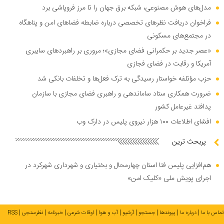
مدل‌های هوش مصنوعی، شبکه برق جهان را تا مرز فروپاشی برد
فراخوان دریافت نظر‌های تخصصی درباره ضابطه فضا‌های امن و پناهگاه
در مجتمع‌های مسکونی
«عصر جدید بر حکمرانی فضای مجازی»؛ مروری بر راهبرد‌های سایبری
آمریکا و رقابت در فضای فجازی
حزب مؤتلفه خواستار رسیدگی به ترک فعل‌ها و تخلفات بانکی شد
ضرورت همکاری ستاد ساماندهی و راهبری فضای مجازی با سازمان
پدافند غیرعامل کشور
افشای اطلاعات ۱۰۰ هزار نیروی پلیس در دارک وب
پربحث ترین
هم‌افزایی پلیس فتا استان چهارمحال و بختیاری و شهرداری شهرکرد در
اجرای پویش ملی «کلیک امن»
تماس با ما
درباره ما
پیوندها
جستجو
آرشیو
آب و هوا
اوقات شرعی
خبرنامه
نظرسنجی
RSS