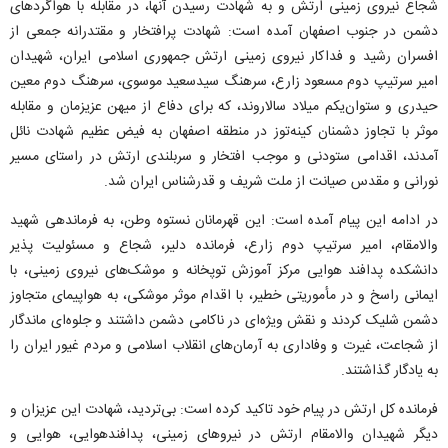
شجاع نیروی زمینی ارتش و به شهادت رسیدن آنها، در مقابله با هواگرد‌های
دشمن در جنوب اصفهان آمده است: شهادت پرافتخار و مقتدرانه جمعی از
افسران رشید و فداکار نیروی زمینی ارتش جمهوری اسلامی ایران، شهیدان
امیر سرتیپ دوم مسعود زارع، سرهنگ سیدسعید موسوی، سرهنگ دوم معین
حیدری و ستوان‌یکم میلاد سالاروند، که برای دفاع از میهن عزیزمان و مقابله
موثر با تجاوز دشمنان کینه‌توز در منطقه اصفهان به فیض عظیم شهادت نائل
آمدند، اقدامی ستودنی و موجب افتخار و سربلندی ارتش در راستای مسیر
نورانی و مقدس صیانت از ملت شریف و قدرشناس ایران شد.
در ادامه این پیام آمده است: این قهرمانان نستوه وطن، به فرماندهی شهید
والامقام، امیر سرتیپ دوم زارع، فرمانده دلیر، شجاع و مسئولیت پذیر
دانشکده پدافند هوایی مرکز آموزش توپخانه و موشک‌های نیروی زمینی، با
ایمانی راسخ و در مأموریتی خطیر، با اقدام موثر موشکی، به هواپیمای متجاوز
دشمن شلیک کردند و نقش ویژه‌ای در ناکامی دشمن داشتند و جلوه‌ای ماندگار
از شجاعت، غیرت و وفاداری به آرمان‌های انقلاب اسلامی و مردم غیور ایران را
به یادگار گذاشتند.
فرمانده کل ارتش در پیام خود تاکید کرده است: بی‌تردید، شهادت این عزیزان و
دیگر شهیدان والامقام ارتش در نیرو‌های زمینی، پدافندهوایی، هوایی و