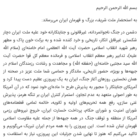
بسم الله الرحمن الرحیم
به استحضار ملت شریف، بزرگ و قهرمان ایران می‌رساند:
دشمن در جنگ ناجوانمردانه، غیرقانونی و جنایتکارانه خود علیه ملت ایران دچار
شکستی غیرقابل انکار، تاریخی و خرد کننده شده و به برکت خون پاک و مطهر
رهبر شهید انقلاب اسلامی حضرت آیت الله العظمی امام خامنه‌ای (سلام الله
علیه)، تدابیر رهبر معظم انقلاب اسلامی و فرمانده معظم کل قوا حضرت آیت
الله سید مجتبی خامنه‌ای (حفظه الله) و مجاهدت و رشادت رزمندگان اسلام در
جبهه‌ها و بویژه، حضور تاریخی، ماندگار و حماسی شما ملت عزیز در صحنه از
همان نخستین روز‌های آغاز جنگ، ایران به یک پیروزی عظیم دست پیدا کرد و
آمریکای جنایتکار را مجبور به پذیرش طرح ۱۰ ماده‌ای خود نمود که در آن آمریکا
به طور اصولی متعهد به عدم تجاوز، استمرار کنترل ایران بر تنگه هرمز، پذیرش
غنی سازی، رفع همه تحریم‌های اولیه و ثانویه، خاتمه تمامی قطعنامه‌های
شورای امنیت و شورای حکام، پرداخت خسارت ایران، خروج نیرو‌های رزمی
آمریکا از منطقه و توقف جنگ در همه جبهه‌ها از جمله علیه مقاومت اسلامی
قهرمان لبنان شده است. این پیروزی را به همه مردم ایران تبریک می‌گوییم و
تاکید می‌کنیم که هنوز تا نهایی شدن جزئیات این پیروزی، نیاز به استقامت و