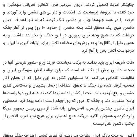
جنایتکار امریکا تحمیل کردند، درون سرزمین‌های اشغالی ضرباتی سهمگین و
خرد کننده به نیروها، زیرساخت ها، امکانات و دارایی‌های دشمن وارد آوردند و
عرصه را در همه جبهه‌ها چنان بر دشمن تنگ کردند که نه تنها اهداف اصلی
دشمن هیچ یک محقق نشد بلکه دشمن از حدود ۱۰ روز پس از آغاز جنگ
دریافت که به هیچ وجه توان پیروزی در این جنگ را نخواهد داشت و به
همین دلیل از کانال‌ها و به روش‌های مختلف تلاش برای ارتباط گیری با ایران و
درخواست آتش بس را آغاز کرد.
ملت شریف ایران باید بدانند به برکت مجاهدت فرزندان و حضور تاریخی آنها در
صحنه دشمن بیش از یک ماه است که برای توقف آتش سهمگین ایران و
مقاومت التماس می‌کند، اما مسئولین کشور به این دلیل که از همان آغاز
تصمیم گرفته شده بود جنگ تا تحقق اهداف از جمله پشیمان و مستاصل شدن
دشمن و رفع تهدید بلند مدت از کشور ادامه پیدا کند، به همه این درخواست‌ها
پاسخ منفی دادند و جنگ تا امروز که روز چهلم است ادامه پیدا کرد. همچنین
ایران تاکنون چندین بار ضرب الاجل‌های ارائه شده از سوی رییس جمهور امریکا
را رد کرده و همچنان تاکید می‌کند هیچ اهمیتی برای هیچ نوع ضرب الاجلی از
جانب دشمن قائل نیست.
اکنون به ملت بزرگ ایران بشارت می‌دهیم که تقریبا تمامی اهداف جنگ محقق