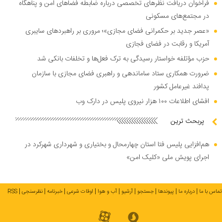
فراخوان دریافت نظر‌های تخصصی درباره ضابطه فضا‌های امن و پناهگاه
در مجتمع‌های مسکونی
«عصر جدید بر حکمرانی فضای مجازی»؛ مروری بر راهبرد‌های سایبری
آمریکا و رقابت در فضای فجازی
حزب مؤتلفه خواستار رسیدگی به ترک فعل‌ها و تخلفات بانکی شد
ضرورت همکاری ستاد ساماندهی و راهبری فضای مجازی با سازمان
پدافند غیرعامل کشور
افشای اطلاعات ۱۰۰ هزار نیروی پلیس در دارک وب
پربحث ترین
هم‌افزایی پلیس فتا استان چهارمحال و بختیاری و شهرداری شهرکرد در
اجرای پویش ملی «کلیک امن»
تماس با ما
درباره ما
پیوندها
جستجو
آرشیو
آب و هوا
اوقات شرعی
خبرنامه
نظرسنجی
RSS