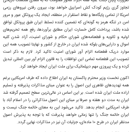
ضرورت پایان جنگ علیه همه اجزاء محور مقاومت که به معنای شکست تاریخی
تجاوز گری رژیم کودک کش اسراییل خواهد بود، بیرون رفتن نیرو‌های رزمی
امریکا از تمامی پایگاه‌ها و نقاط استقرار در منطقه، ایجاد یک پروتکل عبور و مرور
امن در تنگه هرمز به گونه‌ای که تضمین کننده تسلط ایران طبق پروتکل توافق
شده باشد، پرداخت کامل خسارت ایران مطابق برآوردها، رفع همه تحریم‌های
اولیه و ثانویه و قطعنامه‌های شورای حکام و شورای امنیت، آزاد شدن کلیه
اموال و دارایی‌های بلوکه شده ایران در خارج از کشور و نهایتا تصویب همه این
موارد دریک قطعنامه الزام آور شورای امنیت تاکید کرد. لازم به ذکر است
تصویب این قطعنامه تمامی این توافقات را به قانون الزام آور بین المللی تبدیل
کرده و یک پیروزی مهم دیپلماتیک برای ملت ایران ایجاد خواهد کرد.
اکنون نخست وزیر محترم پاکستان به ایران اطلاع داده که طرف امریکایی برغم
همه تهدید‌های ظاهری این اصول را به عنوان مبنای مذاکرات پذیرفته و تسلیم
اراده ملت ایران شده است. بر این اساس در عالی‌ترین سطح تصمیم گرفته شد
ایران به مدت دو هفته و صرفا بر مبنای این اصول مذاکراتی را در اسلام آباد با
طرف امریکایی انجام بدهد. تاکید می‌شود این به معنای خاتمه جنگ نیست و
ایران خاتمه جنگ را تنها زمانی خواهد پذیرفت که با توجه به پذیرش اصول
مدنظر ایران در طرح ۱۰ ماده‌ای، جزئیات آن نیز در مذاکرات نهایی گردد.