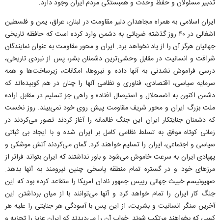
تدبیر مسئولان و حفظ وحدت و همبستگی مردم ایران وجود دارد.
ایران اسلامی به همراه مجاهدان دلیر مقاومت در لبنان، عراق، یمن و فلسطین
اشغالی در ۴۰ روز گذشته ضرباتی به دشمن وارد کرده است که حافظه تاریخی
جهانیان هرگز آن را از یاد نخواهد برد. ایران و محور مقاومت به عنوان نمایندگان
شرافت و انسانیت در مقابل وحشی‌ترین دشمنان بشر، پس از نبردی تاریخی،
درسی فراموش نشدنی به آنها داده و نیروها، امکانات، زیرساخت‌ها و همه
سرمایه سیاسی، اقتصادی، فناوری و نظامی آنها را چنان در هم کوبیده‌اند که
دشمن اکنون به اضمحلال و استیصال افتاده و راهی جز تسلیم در مقابل اراده
ملت بزرگ ایران و محور شریف مقاومت پیش روی خود نمی‌بیند. روز نخست
که دشمنان جنایتکار ایران این جنگ ظالمانه را آغاز کردند تصور می‌کردند در
زمانی کوتاه موفق به تسلط نظامی کامل بر ایران شده و با ایجاد بی ثباتی
سیاسی و اجتماعی، ایران را تسلیم خواهند کرد. گمان می‌کردند آتش موشکی و
پهپادی ایران به سرعت خاموش می‌شود و باور نداشتند که ایران بتواند فراتر از
مرز‌های خود و در گستره تمام منطقه پاسخی چنین نیرومند به آنها بدهد.
صهیونیسم خبیث جهانی رییس جمهور نادان امریکا را متقاعد کرده بود که این
جنگ کار ایران را تمام خواهد کرد و آنها می‌توانند با از میان برداشتن این
آخرین سنگر انسانیت و بشریت، از این پس با آسودگی هر جنایتی را علیه هر
کسی که بخواهند مرتکب شوند. خواب آن را می‌دیدند که ایران عزیز را تجزیه و