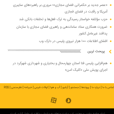
«عصر جدید بر حکمرانی فضای مجازی»؛ مروری بر راهبرد‌های سایبری
آمریکا و رقابت در فضای فجازی
حزب مؤتلفه خواستار رسیدگی به ترک فعل‌ها و تخلفات بانکی شد
ضرورت همکاری ستاد ساماندهی و راهبری فضای مجازی با سازمان
پدافند غیرعامل کشور
افشای اطلاعات ۱۰۰ هزار نیروی پلیس در دارک وب
پربحث ترین
هم‌افزایی پلیس فتا استان چهارمحال و بختیاری و شهرداری شهرکرد در
اجرای پویش ملی «کلیک امن»
تماس با ما
درباره ما
پیوندها
جستجو
آرشیو
آب و هوا
اوقات شرعی
خبرنامه
نظرسنجی
RSS
تمام حقوق مادی و معنوی این سایت متعلق به سازمان پدافند غیرعامل کشور است.