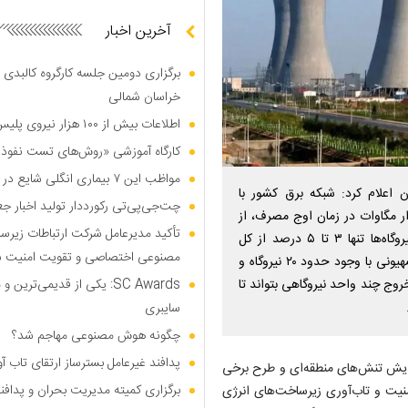
آخرین اخبار
برگزاری دومین جلسه کارگروه کالبدی و
خراسان شمالی
اطلاعات بیش از ۱۰۰ هزار نیروی پلیس و کارمند امنیتی بریتانیا هک شد
کارگاه آموزشی «روش‌های تست نفوذ م
مواظب این ۷ بیماری انگلی شایع در تابستان باشید
ان اعلام کرد: شبکه برق کشور با
چت‌جی‌پی‌تی رکورددار تولید اخبار ج
 از حدود ۲۰۰ نیروگاه و ظرفیت تولید نزدیک به ۹۵ هزار مگاوات در زمان اوج مصرف، از
تأکید مدیرعامل شرکت ارتباطات زیر
پراکندگی قابل توجهی برخوردار است؛ به‌گونه‌ای که بزرگ‌ترین نیروگاه‌ها تنها ۳ تا ۵ درصد از کل
مصنوعی اختصاصی و تقویت امنیت س
ظرفیت تولید را در اختیار دارند. این در حالی است که در رژیم صهیونی با وجود حدود ۲۰ نیروگاه و
‌شود خروج چند واحد نیروگاهی بتواند تا
SC Awards: یکی از قدیمی‌ت
سایبری
چگونه هوش مصنوعی مهاجم شد؟
پدافند غیرعامل بسترساز ارتقای تاب آ
افزایش تنش‌های منطقه‌ای و طرح برخی
برگزاری کمیته مدیریت بحران و پدافن
منیت و تاب‌آوری زیرساخت‌های انرژی