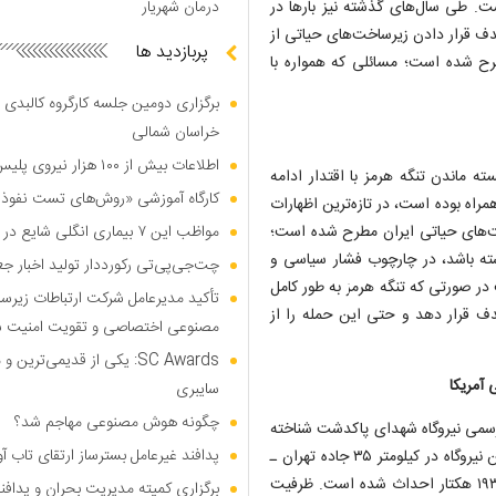
ت. طی سال‌های گذشته نیز بار‌ها در
درمان شهریار
ف قرار دادن زیرساخت‌های حیاتی از
پربازدید ها
ح شده است؛ مسائلی که همواره با
برگزاری دومین جلسه کارگروه کالبدی و
خراسان شمالی
اطلاعات بیش از ۱۰۰ هزار نیروی پلیس و کارمند امنیتی بریتانیا هک شد
ه ماندن تنگه هرمز با اقتدار ادامه
کارگاه آموزشی «روش‌های تست نفوذ م
مراه بوده است، در تازه‌ترین اظهارات
ت‌های حیاتی ایران مطرح شده است؛
مواظب این ۷ بیماری انگلی شایع در تابستان باشید
شته باشد، در چارچوب فشار سیاسی و
چت‌جی‌پی‌تی رکورددار تولید اخبار ج
ر صورتی که تنگه هرمز به طور کامل
تأکید مدیرعامل شرکت ارتباطات زیر
هدف قرار دهد و حتی این حمله را از
مصنوعی اختصاصی و تقویت امنیت س
SC Awards: یکی از قدیمی‌ت
سایبری
چگونه هوش مصنوعی مهاجم شد؟
ام رسمی نیروگاه شهدای پاکدشت شناخته
پدافند غیرعامل بسترساز ارتقای تاب آ
می‌شود، به عنوان بزرگ‌ترین نیروگاه تولید برق کشور مطرح است. این نیروگاه در کیلومتر ۳۵ جاده تهران ـ
گرمسار و در محدوده جاده خاوران واقع شده و در مساحتی حدود ۱۹۳ هکتار احداث شده است. ظرفیت
برگزاری کمیته مدیریت بحران و پدافن