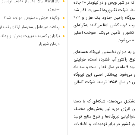
SC Awards: یکی از قدیمی‌ت
نیروگاه رامین اهواز نیز از دیگر نیروگاه‌های بزرگ کشور به شمار می‌رود که در شهر ویس و در کیلومتر ۲۰ جاده
سایبری
ه اهواز قرار دارد. پروژه ساخت این نیروگاه در سال ۱۳۵۳ توسط شرکت تکنوپروم‌اکسپورت آغاز شد
و بهره‌برداری از آن در سال ۱۳۵۸ انجام گرفت. ظرفیت تولید برق نیروگاه رامین حدود یک هزار و ۹۰۳
چگونه هوش مصنوعی مهاجم شد؟
 غرب کشور ایفا می‌کند؛ به‌گونه‌ای
پدافند غیرعامل بسترساز ارتقای تاب آ
خوزستان و نزدیک به ۲ درصد برق کل کشور را تأمین می‌کند. سوخت اصلی
برگزاری کمیته مدیریت بحران و پدافن
ه می‌شود.
درمان شهریار
یز به عنوان نخستین نیروگاه هسته‌ای
 نوع رآکتور آب فشرده است، ظرفیتی
حدود یک هزار و ۲۴ مگاوات برای تولید برق دارد و به طور معمول حدود ۹ ماه در سال فعال است و سه ماه
می‌شود. پیمانکار اصلی این نیروگاه
شرکت روسی اتم‌استروی‌اکسپورت بوده است، هرچند ساخت اولیه آن در سال ۱۳۵۴ توسط شرکت آلمانی
شکیل می‌دهند؛ شبکه‌ای که با ده‌ها
ین انرژی مورد نیاز بخش‌های مختلف
یایی نیروگاه‌ها و تنوع منابع تولید
 کشور در برابر تهدیدات و اختلالات