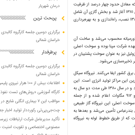
 هزار و ۸۶۸ مگاوات اعلام شده که معادل حدود چهار درصد از ظرفیت
درمان شهریار
کل تولید برق کشور به شمار می‌رود. عملیات ساخت این نیروگاه از سال ۱۳۸۱ آغاز شد و بخش گازی آن شامل
پربحث ترین
۱۲ واحد گازی ۱۵۹ مگاواتی از نوع V ۹۴.۲ طی سال‌های ۱۳۸۲ تا ۱۳۸۴ نصب، راه‌اندازی و به بهره‌برداری
برگزاری دومین جلسه کارگروه کالبدی و
ر خاورمیانه محسوب می‌شد و ساخت آن
خراسان شمالی
ر عهده شرکت مپنا بوده و سوخت اصلی
پرطرفدار
وئیل نیز به عنوان سوخت پشتیبان در
برگزاری دومین جلسه کارگروه کالبدی و
 برق کشور ایفا می‌کنند. نیروگاه سیکل
خراسان شمالی
ترین این مراکز تولید انرژی است. این
اطلاعات بیش از ۱۰۰ هزار نیروی پلیس و کارمند امنیتی بریتانیا هک شد
نیروگاه در کیلومتر ۳ جاده باغین و در مسیر کرمان ـ رفسنجان قرار دارد و در سال ۱۳۸۰ طی مدت دو سال به
کارگاه آموزشی «روش‌های تست نفوذ م
بهره‌برداری رسید. ظرفیت تولید برق این نیروگاه حدود یک هزار و ۹۱۲ مگاوات اعلام شده و از جمله
مواظب این ۷ بیماری انگلی شایع در تابستان باشید
 سوخت اصلی این نیروگاه گاز طبیعی
چت‌جی‌پی‌تی رکورددار تولید اخبار ج
 بندرعباس تأمین می‌شد و بعد‌ها به
که از طریق خطوط لوله به نیروگاه
تأکید مدیرعامل شرکت ارتباطات زیر
مصنوعی اختصاصی و تقویت امنیت س