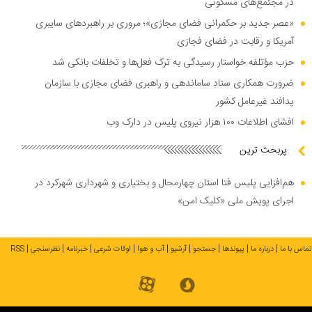
در مجتمع‌های مسکونی
«عصر جدید بر حکمرانی فضای مجازی»؛ مروری بر راهبرد‌های سایبری
آمریکا و رقابت در فضای فجازی
حزب مؤتلفه خواستار رسیدگی به ترک فعل‌ها و تخلفات بانکی شد
ضرورت همکاری ستاد ساماندهی و راهبری فضای مجازی با سازمان
پدافند غیرعامل کشور
افشای اطلاعات ۱۰۰ هزار نیروی پلیس در دارک وب
پربحث ترین
هم‌افزایی پلیس فتا استان چهارمحال و بختیاری و شهرداری شهرکرد در
اجرای پویش ملی «کلیک امن»
تماس با ما
درباره ما
پیوندها
جستجو
آرشیو
آب و هوا
اوقات شرعی
خبرنامه
نظرسنجی
RSS