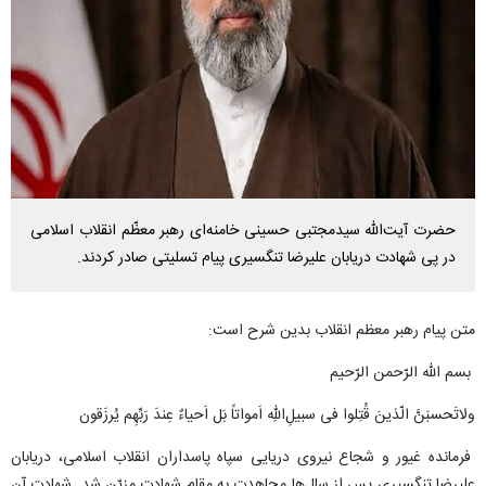
حضرت آیت‌الله سیدمجتبی حسینی خامنه‌ای رهبر معظّم انقلاب اسلامی
در پی شهادت دریابان علیرضا تنگسیری پیام تسلیتی صادر کردند.
متن پیام رهبر معظم انقلاب بدین شرح است:
بسم الله الرّحمن الرّحیم
ولاتَحسبَنَّ الّذینَ قُتِلوا فی سبیلِ‌اللهِ اَمواتاً بَل اَحیاءٌ عِندَ رَبِّهِم یُرزَقون
فرمانده غیور و شجاع نیروی دریایی سپاه پاسداران انقلاب اسلامی، دریابان
علیرضا تنگسیری پس از سال‌ها مجاهدت به مقام شهادت مزیّن شد. شهادت آن